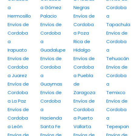
a
a Gómez
Negras
Cordoba
Hermosillo
Palacio
Envíos de
a
Envíos de
Envíos de
Cordoba
Tapachula
Cordoba
Cordoba
a Poza
Envíos de
a
a
Rica de
Cordoba
Irapuato
Guadalupe
Hidalgo
a
Envíos de
Envíos de
Envíos de
Tehuacán
Cordoba
Cordoba
Cordoba
Envíos de
a Juarez
a
a Puebla
Cordoba
Envíos de
Guaymas
de
a
Cordoba
Envíos de
Zaragoza
Temixco
a La Paz
Cordoba
Envíos de
Envíos de
Envíos de
a
Cordoba
Cordoba
Cordoba
Hacienda
a Puerto
a
a León
Santa Fe
Vallarta
Tepexpan
Envíos de
Envíos de
Envíos de
Envíos de