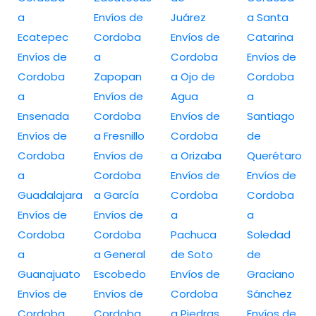
a
Envíos de
Juárez
a Santa
Ecatepec
Cordoba
Envíos de
Catarina
Envíos de
a
Cordoba
Envíos de
Cordoba
Zapopan
a Ojo de
Cordoba
a
Envíos de
Agua
a
Ensenada
Cordoba
Envíos de
Santiago
Envíos de
a Fresnillo
Cordoba
de
Cordoba
Envíos de
a Orizaba
Querétaro
a
Cordoba
Envíos de
Envíos de
Guadalajara
a García
Cordoba
Cordoba
Envíos de
Envíos de
a
a
Cordoba
Cordoba
Pachuca
Soledad
a
a General
de Soto
de
Guanajuato
Escobedo
Envíos de
Graciano
Envíos de
Envíos de
Cordoba
Sánchez
Cordoba
Cordoba
a Piedras
Envíos de