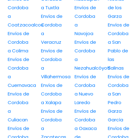
Cordoba
a Tuxtla
Envíos de
de los
a
Envíos de
Cordoba
Garza
Coatzacoalcos
Cordoba
a
Envíos de
Envíos de
a
Navojoa
Cordoba
Cordoba
Veracruz
Envíos de
a San
a Colima
Envíos de
Cordoba
Pablo de
Envíos de
Cordoba
a
las
Cordoba
a
Nezahualcóyotl
Salinas
a
Villahermosa
Envíos de
Envíos de
Cuernavaca
Envíos de
Cordoba
Cordoba
Envíos de
Cordoba
a Nuevo
a San
Cordoba
a Xalapa
Laredo
Pedro
a
Envíos de
Envíos de
Garza
Culiacan
Cordoba
Cordoba
García
Envíos de
a
a Oaxaca
Envíos de
Cordoba
Zacatecas
de
Cordoba