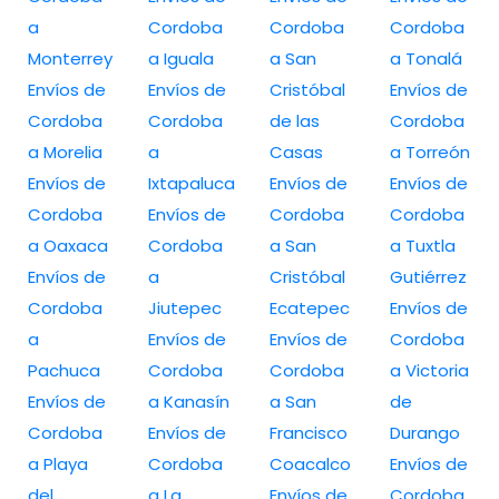
a
Cordoba
Cordoba
Cordoba
Monterrey
a Iguala
a San
a Tonalá
Envíos de
Envíos de
Cristóbal
Envíos de
Cordoba
Cordoba
de las
Cordoba
a Morelia
a
Casas
a Torreón
Envíos de
Ixtapaluca
Envíos de
Envíos de
Cordoba
Envíos de
Cordoba
Cordoba
a Oaxaca
Cordoba
a San
a Tuxtla
Envíos de
a
Cristóbal
Gutiérrez
Cordoba
Jiutepec
Ecatepec
Envíos de
a
Envíos de
Envíos de
Cordoba
Pachuca
Cordoba
Cordoba
a Victoria
Envíos de
a Kanasín
a San
de
Cordoba
Envíos de
Francisco
Durango
a Playa
Cordoba
Coacalco
Envíos de
del
a La
Envíos de
Cordoba