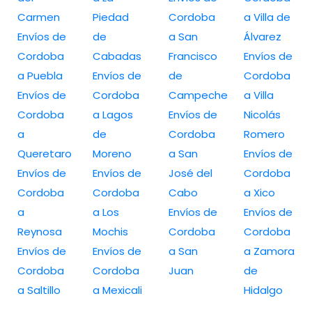
Carmen
Piedad
Cordoba
a Villa de
Envíos de
de
a San
Álvarez
Cordoba
Cabadas
Francisco
Envíos de
a Puebla
Envíos de
de
Cordoba
Envíos de
Cordoba
Campeche
a Villa
Cordoba
a Lagos
Envíos de
Nicolás
a
de
Cordoba
Romero
Queretaro
Moreno
a San
Envíos de
Envíos de
Envíos de
José del
Cordoba
Cordoba
Cordoba
Cabo
a Xico
a
a Los
Envíos de
Envíos de
Reynosa
Mochis
Cordoba
Cordoba
Envíos de
Envíos de
a San
a Zamora
Cordoba
Cordoba
Juan
de
a Saltillo
a Mexicali
Hidalgo