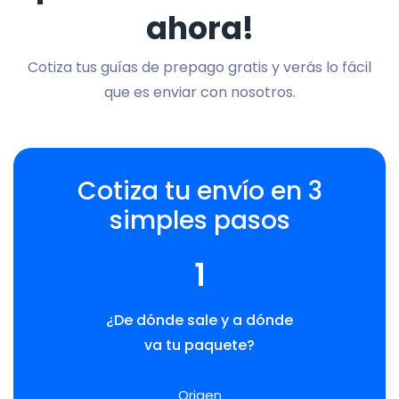
ahora!
Cotiza tus guías de prepago gratis y verás lo fácil
que es enviar con nosotros.
Cotiza tu envío en 3
simples pasos
1
¿De dónde sale y a dónde
va tu paquete?
Origen