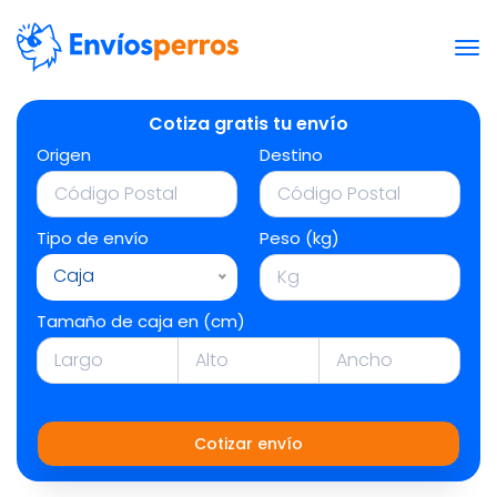
Cotiza gratis tu envío
Origen
Destino
Tipo de envío
Peso (kg)
Caja
Tamaño de caja en (cm)
Cotizar envío