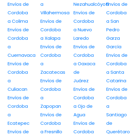
Envíos de
a
Nezahualcóyotl
Envíos de
Cordoba
Villahermosa
Envíos de
Cordoba
a Colima
Envíos de
Cordoba
a San
Envíos de
Cordoba
a Nuevo
Pedro
Cordoba
a Xalapa
Laredo
Garza
a
Envíos de
Envíos de
García
Cuernavaca
Cordoba
Cordoba
Envíos de
Envíos de
a
a Oaxaca
Cordoba
Cordoba
Zacatecas
de
a Santa
a
Envíos de
Juárez
Catarina
Culiacan
Cordoba
Envíos de
Envíos de
Envíos de
a
Cordoba
Cordoba
Cordoba
Zapopan
a Ojo de
a
a
Envíos de
Agua
Santiago
Ecatepec
Cordoba
Envíos de
de
Envíos de
a Fresnillo
Cordoba
Querétaro