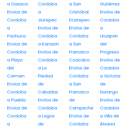
a Oaxaca
Cordoba
a San
Gutiérrez
Envíos de
a
Cristóbal
Envíos de
Cordoba
Jiutepec
Ecatepec
Cordoba
a
Envíos de
Envíos de
a
Pachuca
Cordoba
Cordoba
Uruapan
Envíos de
a Kanasín
a San
del
Cordoba
Envíos de
Francisco
Progreso
a Playa
Cordoba
Coacalco
Envíos de
del
a La
Envíos de
Cordoba
Carmen
Piedad
Cordoba
a Victoria
Envíos de
de
a San
de
Cordoba
Cabadas
Francisco
Durango
a Puebla
Envíos de
de
Envíos de
Envíos de
Cordoba
Campeche
Cordoba
Cordoba
a Lagos
Envíos de
a Villa de
a
de
Cordoba
Álvarez