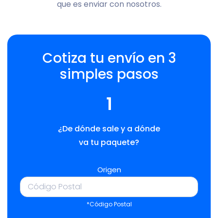
que es enviar con nosotros.
Cotiza tu envío en 3
simples pasos
1
¿De dónde sale y a dónde
va tu paquete?
Origen
*Código Postal