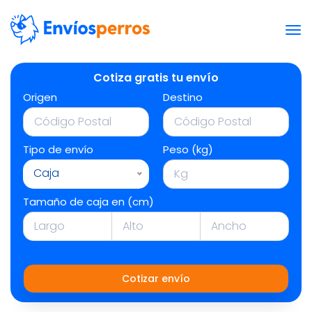
Cotiza gratis tu envío
Origen
Destino
Tipo de envío
Peso (kg)
Caja
Tamaño de caja en (cm)
Cotizar envío