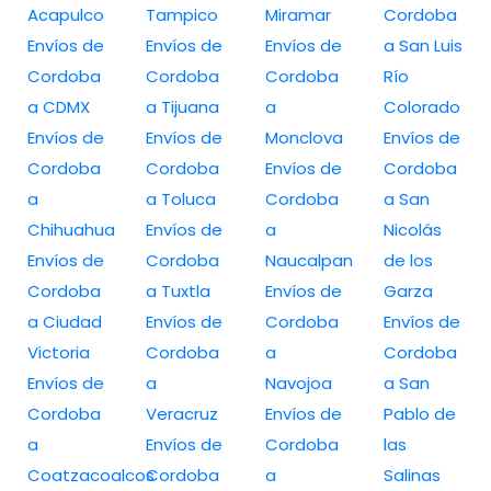
Acapulco
Tampico
Miramar
Cordoba
Envíos de
Envíos de
Envíos de
a San Luis
Cordoba
Cordoba
Cordoba
Río
a CDMX
a Tijuana
a
Colorado
Envíos de
Envíos de
Monclova
Envíos de
Cordoba
Cordoba
Envíos de
Cordoba
a
a Toluca
Cordoba
a San
Chihuahua
Envíos de
a
Nicolás
Envíos de
Cordoba
Naucalpan
de los
Cordoba
a Tuxtla
Envíos de
Garza
a Ciudad
Envíos de
Cordoba
Envíos de
Victoria
Cordoba
a
Cordoba
Envíos de
a
Navojoa
a San
Cordoba
Veracruz
Envíos de
Pablo de
a
Envíos de
Cordoba
las
Coatzacoalcos
Cordoba
a
Salinas