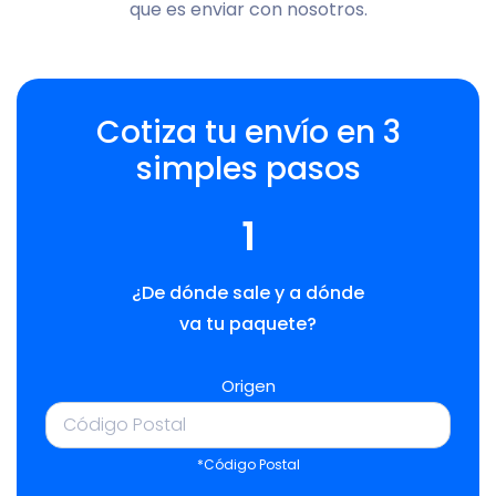
que es enviar con nosotros.
Cotiza tu envío en 3
simples pasos
1
¿De dónde sale y a dónde
va tu paquete?
Origen
*Código Postal