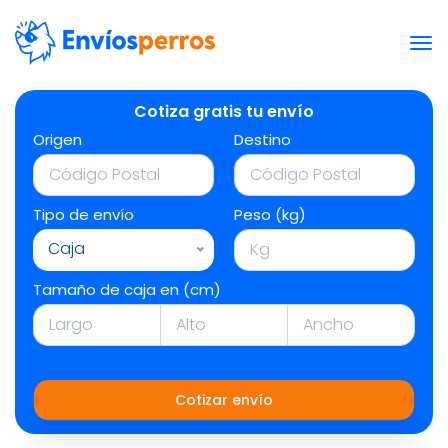
Cotiza gratis tu envío
Origen
Destino
Tipo de envío
Peso (kg)
Caja
Tamaño de caja en (cm)
Cotizar envío