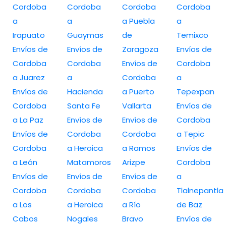
Cordoba
Cordoba
Cordoba
Cordoba
a
a
a Puebla
a
Irapuato
Guaymas
de
Temixco
Envíos de
Envíos de
Zaragoza
Envíos de
Cordoba
Cordoba
Envíos de
Cordoba
a Juarez
a
Cordoba
a
Envíos de
Hacienda
a Puerto
Tepexpan
Cordoba
Santa Fe
Vallarta
Envíos de
a La Paz
Envíos de
Envíos de
Cordoba
Envíos de
Cordoba
Cordoba
a Tepic
Cordoba
a Heroica
a Ramos
Envíos de
a León
Matamoros
Arizpe
Cordoba
Envíos de
Envíos de
Envíos de
a
Cordoba
Cordoba
Cordoba
Tlalnepantla
a Los
a Heroica
a Río
de Baz
Cabos
Nogales
Bravo
Envíos de