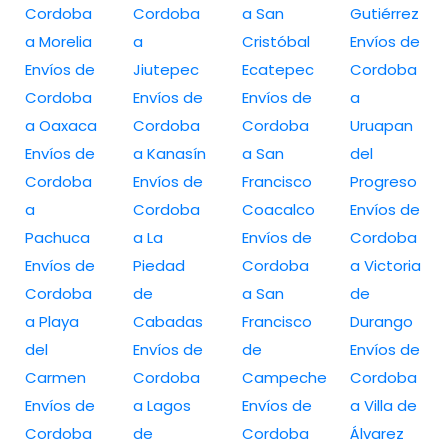
Cordoba
Cordoba
a San
Gutiérrez
a Morelia
a
Cristóbal
Envíos de
Envíos de
Jiutepec
Ecatepec
Cordoba
Cordoba
Envíos de
Envíos de
a
a Oaxaca
Cordoba
Cordoba
Uruapan
Envíos de
a Kanasín
a San
del
Cordoba
Envíos de
Francisco
Progreso
a
Cordoba
Coacalco
Envíos de
Pachuca
a La
Envíos de
Cordoba
Envíos de
Piedad
Cordoba
a Victoria
Cordoba
de
a San
de
a Playa
Cabadas
Francisco
Durango
del
Envíos de
de
Envíos de
Carmen
Cordoba
Campeche
Cordoba
Envíos de
a Lagos
Envíos de
a Villa de
Cordoba
de
Cordoba
Álvarez