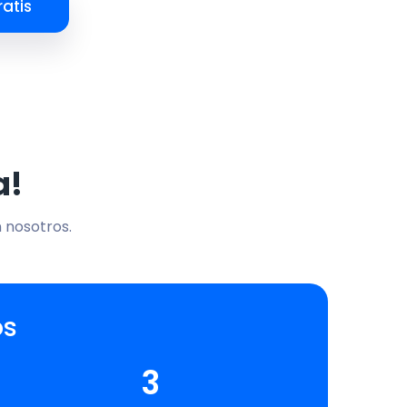
atis
a!
n nosotros.
os
3