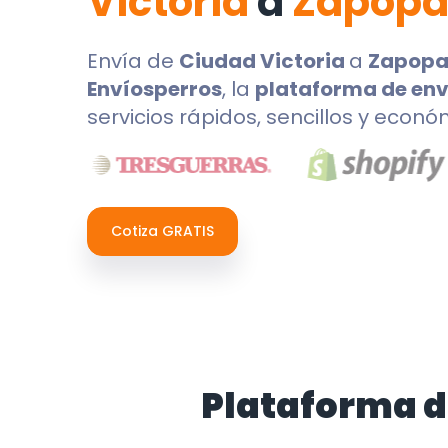
Victoria
a
Zapop
Envía de
Ciudad Victoria
a
Zapop
Envíosperros
, la
plataforma de env
servicios rápidos, sencillos y econó
Cotiza GRATIS
Plataforma d