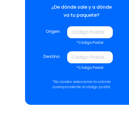
¿De dónde sale y a dónde
va tu paquete?
Origen
*Código Postal
Destino
*Código Postal
*No olvides seleccionar la colonia
correspondiente al código postal.