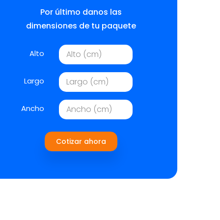
Por último danos las
dimensiones de tu paquete
Alto
Largo
Ancho
Cotizar ahora