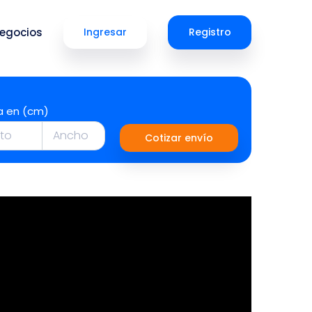
egocios
Ingresar
Registro
a en (cm)
Cotizar envío