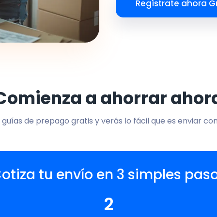
Regístrate ahora Gr
Comienza a ahorrar ahor
 guías de prepago gratis y verás lo fácil que es enviar co
otiza tu envío en 3 simples pas
2