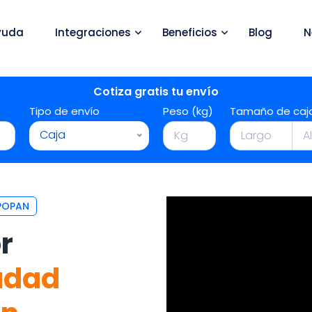
yuda
Integraciones
Beneficios
Blog
N
Cotiza gratis tu envío
Tipo de envío
Peso (kg)
Tamaño de caj
Caja
POPAN
r
udad