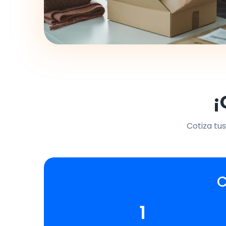
¡
Cotiza tus
C
1