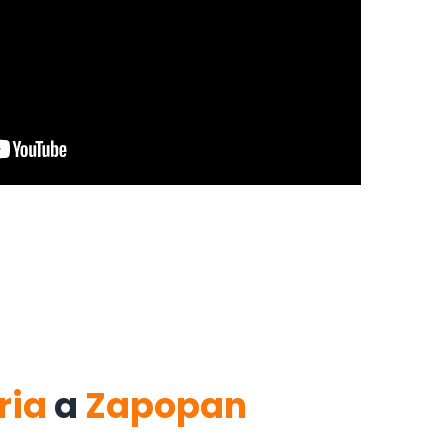
ria
a
Zapopan