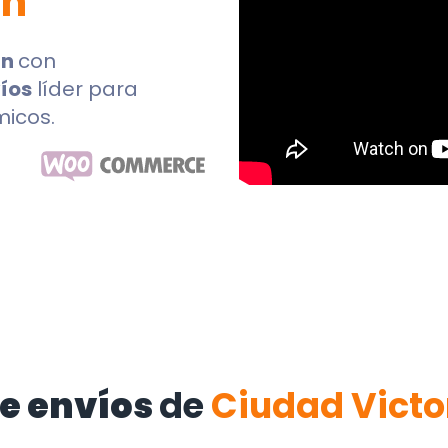
an
an
con
íos
líder para
micos.
e envíos
de
Ciudad Victo