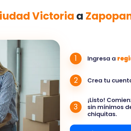
iudad Victoria
a
Zapopa
1
Ingresa a
regi
2
Crea tu cuenta
¡Listo! Comien
3
sin mínimos de
chiquitas.