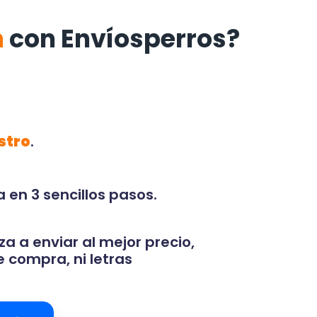
n
con Envíosperros?
stro
.
 en 3 sencillos pasos.
za a enviar al mejor precio,
 compra, ni letras