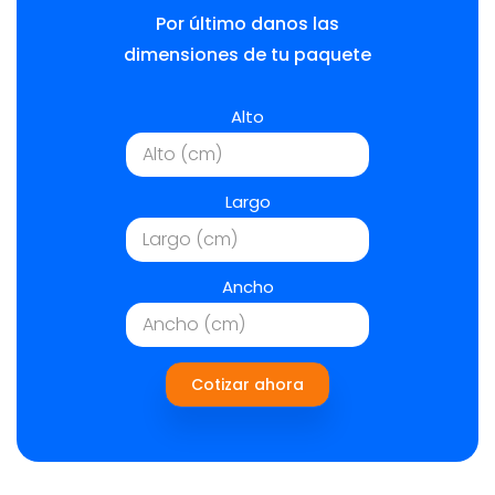
Por último danos las
dimensiones de tu paquete
Alto
Largo
Ancho
Cotizar ahora