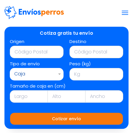
Cotiza gratis tu envío
Origen
Destino
Tipo de envío
Peso (kg)
Caja
Tamaño de caja en (cm)
Cotizar envío