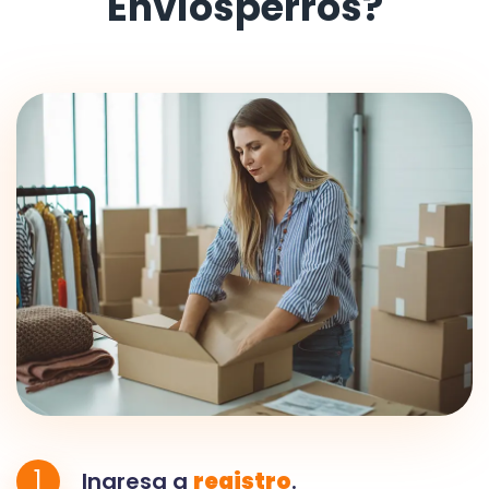
Envíosperros?
1
Ingresa a
registro
.