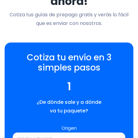
ahora!
Cotiza tus guías de prepago gratis y verás lo fácil
que es enviar con nosotros.
Cotiza tu envío en 3
simples pasos
1
¿De dónde sale y a dónde
va tu paquete?
Origen