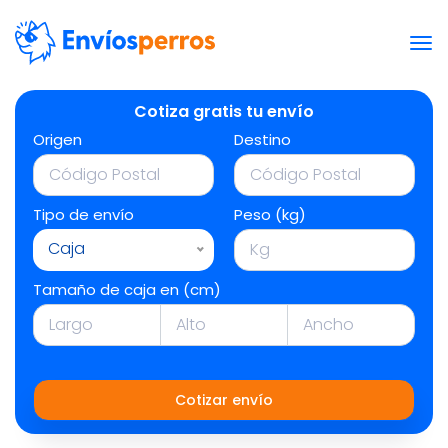
Cotiza gratis tu envío
Origen
Destino
Tipo de envío
Peso (kg)
Caja
Tamaño de caja en (cm)
Cotizar envío