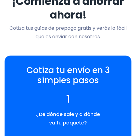
¡Comienza a ahorrar
ahora!
Cotiza tus guías de prepago gratis y verás lo fácil
que es enviar con nosotros.
Cotiza tu envío en 3
simples pasos
1
¿De dónde sale y a dónde
va tu paquete?