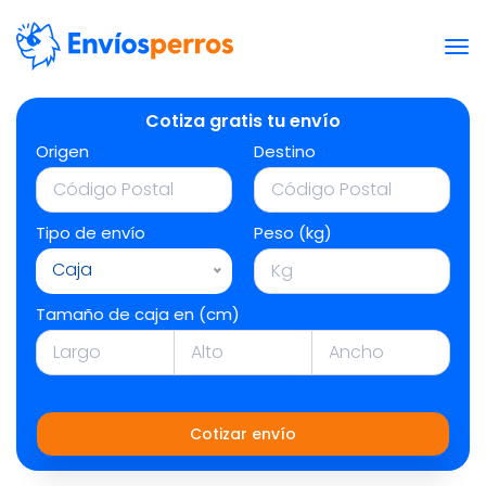
Cotiza gratis tu envío
Origen
Destino
Tipo de envío
Peso (kg)
Caja
Tamaño de caja en (cm)
Cotizar envío