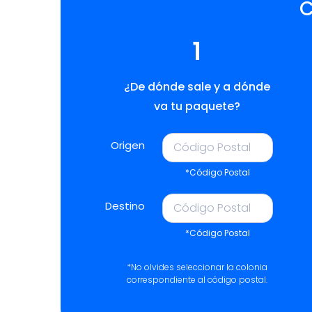
C
1
¿De dónde sale y a dónde
va tu paquete?
Origen
*Código Postal
Destino
*Código Postal
*No olvides seleccionar la colonia
correspondiente al código postal.