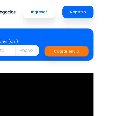
egocios
Ingresar
Registro
a en (cm)
Cotizar envío