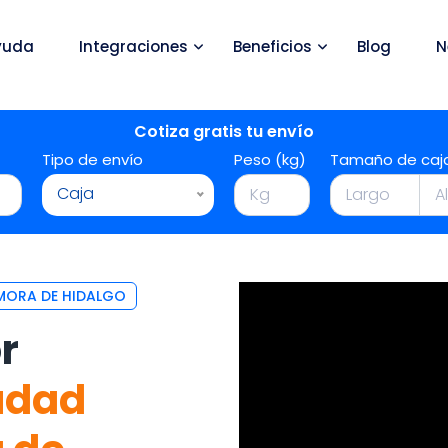
yuda
Integraciones
Beneficios
Blog
N
Cotiza gratis tu envío
Tipo de envío
Peso (kg)
Tamaño de caj
Caja
MORA DE HIDALGO
r
udad