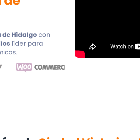
 de
 de Hidalgo
con
íos
líder para
micos.