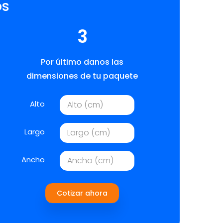
os
3
Por último danos las
dimensiones de tu paquete
Alto
Largo
Ancho
Cotizar ahora