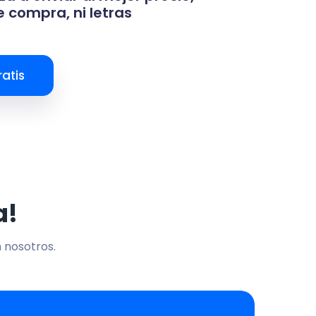
 compra, ni letras
atis
a!
n nosotros.