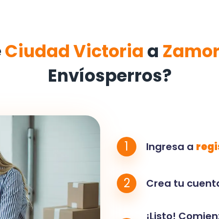
e
Ciudad Victoria
a
Zamor
Envíosperros?
1
Ingresa a
regi
2
Crea tu cuenta
¡Listo! Comien