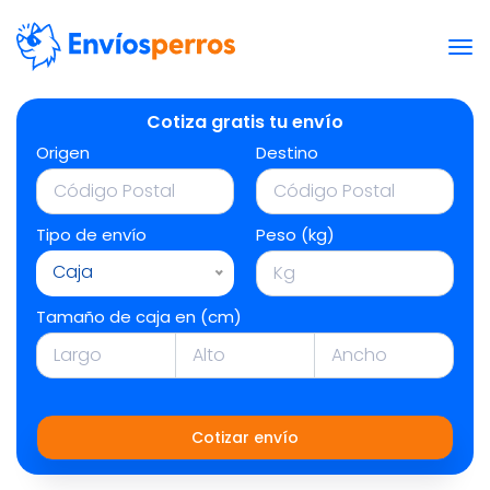
Cotiza gratis tu envío
Origen
Destino
Tipo de envío
Peso (kg)
Caja
Tamaño de caja en (cm)
Cotizar envío