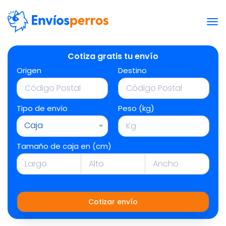
Cotiza gratis tu envío
Origen
Destino
Tipo de envío
Peso (kg)
Caja
Tamaño de caja en (cm)
Cotizar envío