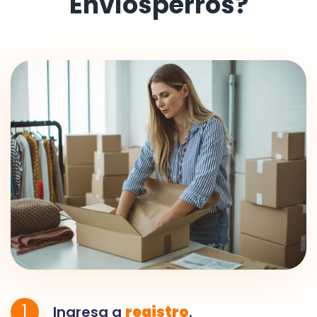
Envíosperros?
1
Ingresa a
registro
.