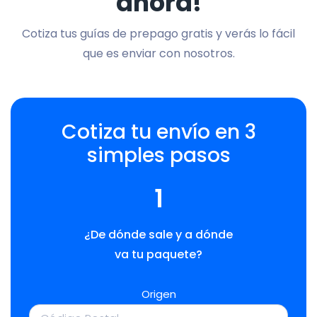
ahora!
Cotiza tus guías de prepago gratis y verás lo fácil
que es enviar con nosotros.
Cotiza tu envío en 3
simples pasos
1
¿De dónde sale y a dónde
va tu paquete?
Origen