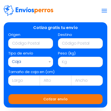
Cotiza gratis tu envío
Origen
Destino
Tipo de envío
Peso (kg)
Caja
Tamaño de caja en (cm)
Cotizar envío