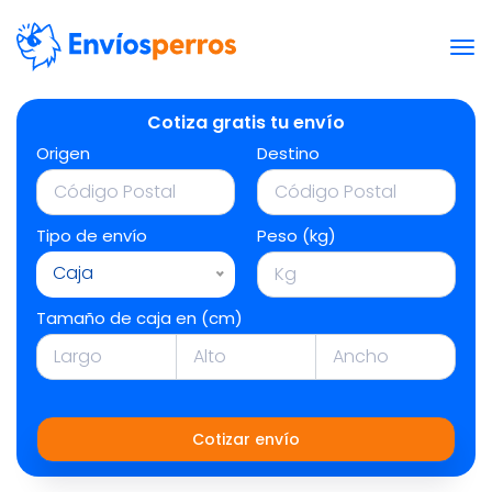
Cotiza gratis tu envío
Origen
Destino
Tipo de envío
Peso (kg)
Caja
Tamaño de caja en (cm)
Cotizar envío