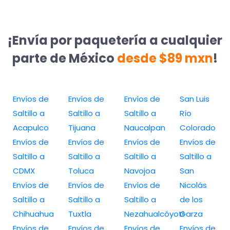
¡Envía por paquetería a cualquier
parte de México
desde $89 mxn
!
Envíos de
Envíos de
Envíos de
San Luis
Saltillo a
Saltillo a
Saltillo a
Río
Acapulco
Tijuana
Naucalpan
Colorado
Envíos de
Envíos de
Envíos de
Envíos de
Saltillo a
Saltillo a
Saltillo a
Saltillo a
CDMX
Toluca
Navojoa
San
Envíos de
Envíos de
Envíos de
Nicolás
Saltillo a
Saltillo a
Saltillo a
de los
Chihuahua
Tuxtla
Nezahualcóyotl
Garza
Envíos de
Envíos de
Envíos de
Envíos de