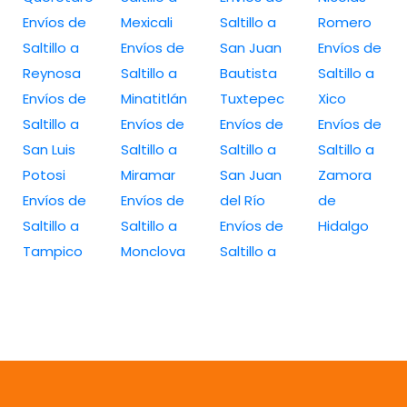
Envíos de
Mexicali
Saltillo a
Romero
Saltillo a
Envíos de
San Juan
Envíos de
Reynosa
Saltillo a
Bautista
Saltillo a
Envíos de
Minatitlán
Tuxtepec
Xico
Saltillo a
Envíos de
Envíos de
Envíos de
San Luis
Saltillo a
Saltillo a
Saltillo a
Potosi
Miramar
San Juan
Zamora
Envíos de
Envíos de
del Río
de
Saltillo a
Saltillo a
Envíos de
Hidalgo
Tampico
Monclova
Saltillo a