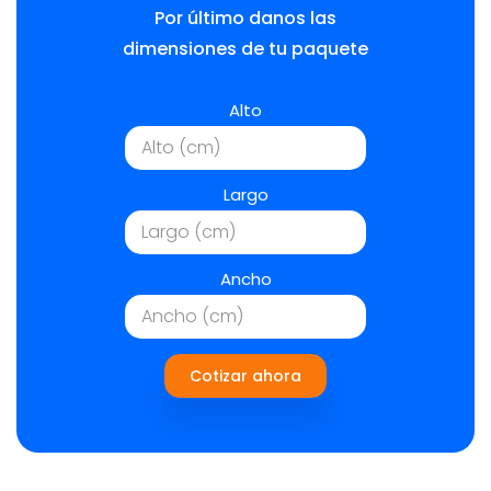
Por último danos las
dimensiones de tu paquete
Alto
Largo
Ancho
Cotizar ahora