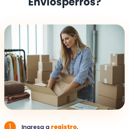
Envíosperros?
1
Ingresa a
registro
.