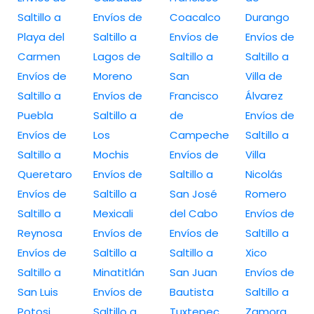
Saltillo a
Envíos de
Coacalco
Durango
Playa del
Saltillo a
Envíos de
Envíos de
Carmen
Lagos de
Saltillo a
Saltillo a
Envíos de
Moreno
San
Villa de
Saltillo a
Envíos de
Francisco
Álvarez
Puebla
Saltillo a
de
Envíos de
Envíos de
Los
Campeche
Saltillo a
Saltillo a
Mochis
Envíos de
Villa
Queretaro
Envíos de
Saltillo a
Nicolás
Envíos de
Saltillo a
San José
Romero
Saltillo a
Mexicali
del Cabo
Envíos de
Reynosa
Envíos de
Envíos de
Saltillo a
Envíos de
Saltillo a
Saltillo a
Xico
Saltillo a
Minatitlán
San Juan
Envíos de
San Luis
Envíos de
Bautista
Saltillo a
Potosi
Saltillo a
Tuxtepec
Zamora