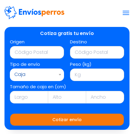
Cotiza gratis tu envío
Origen
Destino
Tipo de envío
Peso (kg)
Caja
Tamaño de caja en (cm)
Cotizar envío