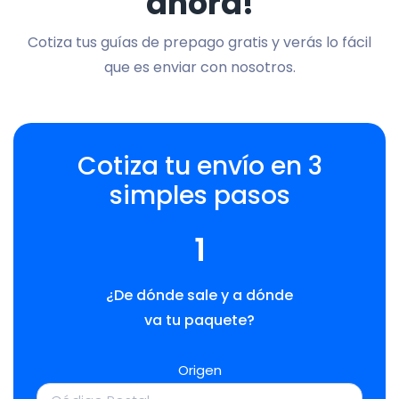
ahora!
Cotiza tus guías de prepago gratis y verás lo fácil
que es enviar con nosotros.
Cotiza tu envío en 3
simples pasos
1
¿De dónde sale y a dónde
va tu paquete?
Origen