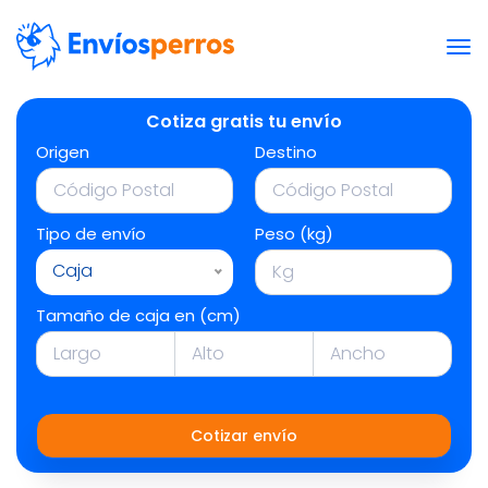
Cotiza gratis tu envío
Origen
Destino
Tipo de envío
Peso (kg)
Caja
Tamaño de caja en (cm)
Cotizar envío