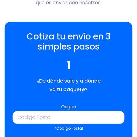
que es enviar con nosotros.
Cotiza tu envío en 3
simples pasos
1
¿De dónde sale y a dónde
va tu paquete?
Origen
*Código Postal