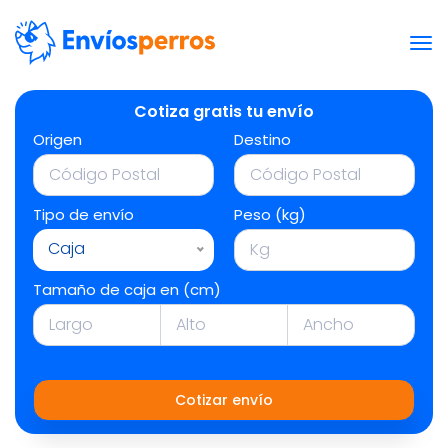
Cotiza gratis tu envío
Origen
Destino
Tipo de envío
Peso (kg)
Caja
Tamaño de caja en (cm)
Cotizar envío