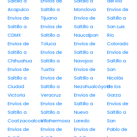
Saltillo a
Envíos de
Saltillo a
del Río
Acapulco
Saltillo a
Monclova
Envíos de
Envíos de
Tijuana
Envíos de
Saltillo a
Saltillo a
Envíos de
Saltillo a
San Luis
CDMX
Saltillo a
Naucalpan
Río
Envíos de
Toluca
Envíos de
Colorado
Saltillo a
Envíos de
Saltillo a
Envíos de
Chihuahua
Saltillo a
Navojoa
Saltillo a
Envíos de
Tuxtla
Envíos de
San
Saltillo a
Envíos de
Saltillo a
Nicolás
Ciudad
Saltillo a
Nezahualcóyotl
de los
Victoria
Veracruz
Envíos de
Garza
Envíos de
Envíos de
Saltillo a
Envíos de
Saltillo a
Saltillo a
Nuevo
Saltillo a
Coatzacoalcos
Villahermosa
Laredo
San
Envíos de
Envíos de
Envíos de
Pablo de