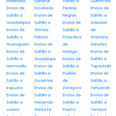
Ensenada
General
Saltillo a
Querétaro
Envíos de
Escobedo
Piedras
Envíos de
Saltillo a
Envíos de
Negras
Saltillo a
Guadalajara
Saltillo a
Envíos de
Soledad
Envíos de
Gómez
Saltillo a
de
Saltillo a
Palacio
Poza Rica
Graciano
Guanajuato
Envíos de
de
Sánchez
Envíos de
Saltillo a
Hidalgo
Envíos de
Saltillo a
Guadalupe
Envíos de
Saltillo a
Hermosillo
Envíos de
Saltillo a
Tapachula
Envíos de
Saltillo a
Puebla
Envíos de
Saltillo a
Guaymas
de
Saltillo a
Irapuato
Envíos de
Zaragoza
Tehuacán
Envíos de
Saltillo a
Envíos de
Envíos de
Saltillo a
Hacienda
Saltillo a
Saltillo a
Juarez
Santa Fe
Puerto
Temixco