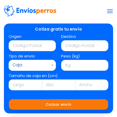
Cotiza gratis tu envío
Origen
Destino
Tipo de envío
Peso (kg)
Caja
Tamaño de caja en (cm)
Cotizar envío