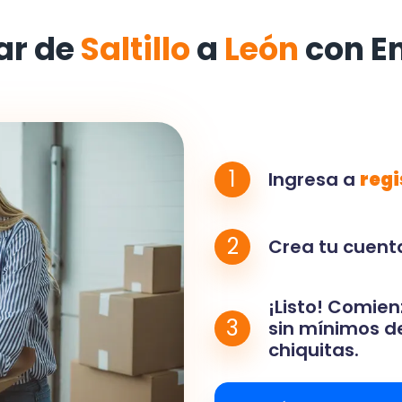
ar de
Saltillo
a
León
con E
1
Ingresa a
regi
2
Crea tu cuenta
¡Listo! Comien
3
sin mínimos de
chiquitas.