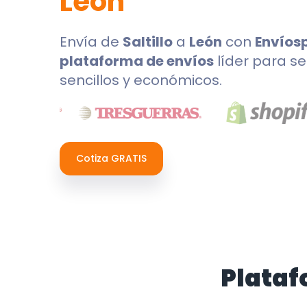
León
Envía de
Saltillo
a
León
con
Envíos
plataforma de envíos
líder para se
sencillos y económicos.
Cotiza GRATIS
Plataf