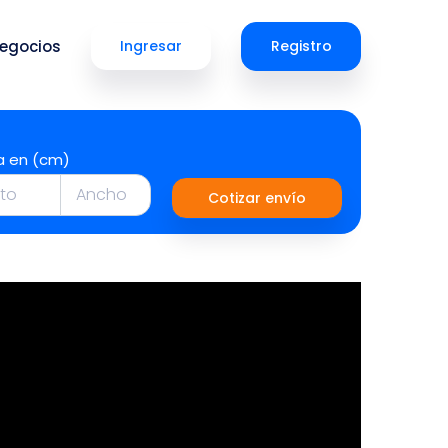
egocios
Ingresar
Registro
a en (cm)
Cotizar envío