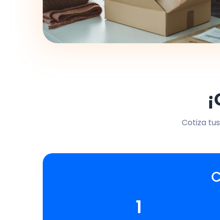
¡
Cotiza tus
C
1