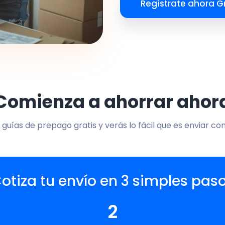
Regístrate ahora Gr
Comienza a ahorrar ahor
 guías de prepago gratis y verás lo fácil que es enviar co
otiza tu envío en 3 simples pas
2