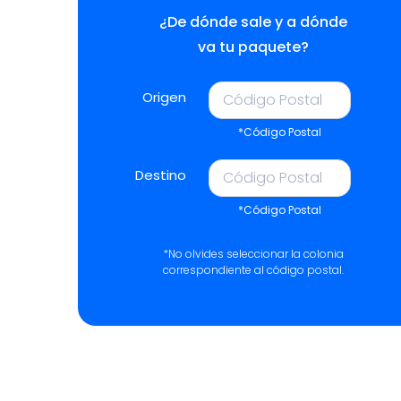
¿De dónde sale y a dónde
va tu paquete?
Origen
*Código Postal
Destino
*Código Postal
*No olvides seleccionar la colonia
correspondiente al código postal.