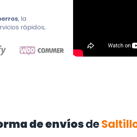
perros
, la
rvicios rápidos,
orma de envíos
de
Saltill