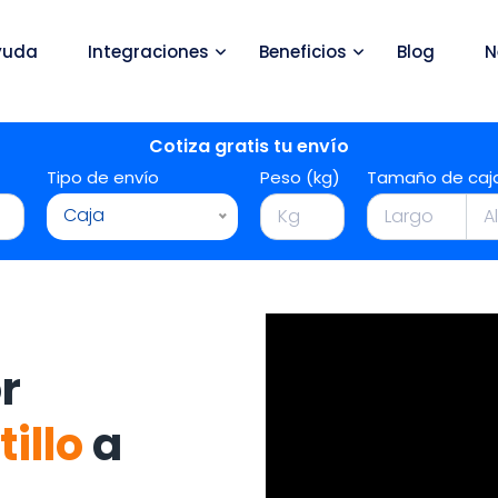
yuda
Integraciones
Beneficios
Blog
N
Cotiza gratis tu envío
Tipo de envío
Peso (kg)
Tamaño de caj
Caja
r
tillo
a