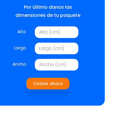
Por último danos las
dimensiones de tu paquete
Alto
Largo
Ancho
Cotizar ahora