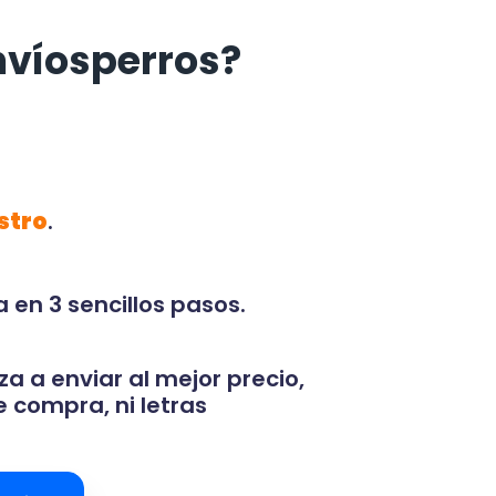
nvíosperros?
stro
.
 en 3 sencillos pasos.
za a enviar al mejor precio,
 compra, ni letras