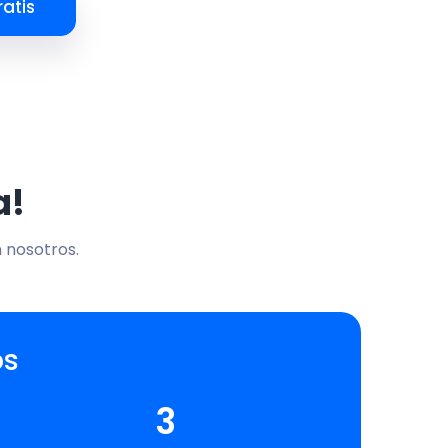
atis
a!
n nosotros.
os
3