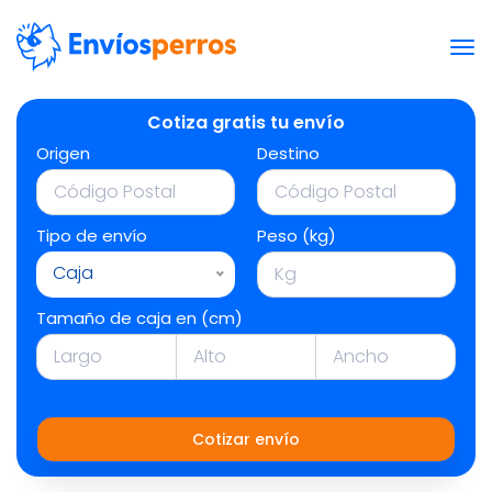
Cotiza gratis tu envío
Origen
Destino
Tipo de envío
Peso (kg)
Caja
Tamaño de caja en (cm)
Cotizar envío