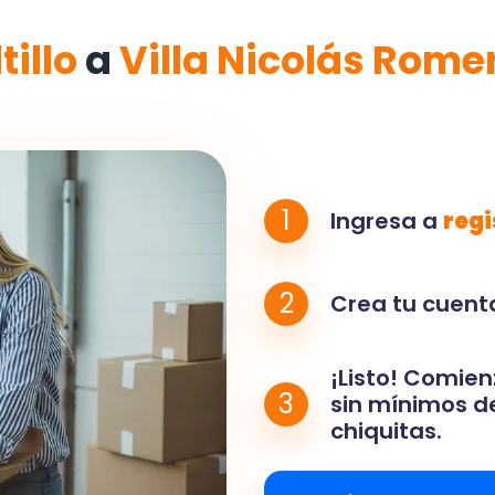
tillo
a
Villa Nicolás Rome
1
Ingresa a
regi
2
Crea tu cuenta
¡Listo! Comien
3
sin mínimos de
chiquitas.