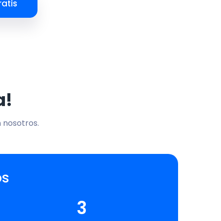
atis
a!
n nosotros.
os
3