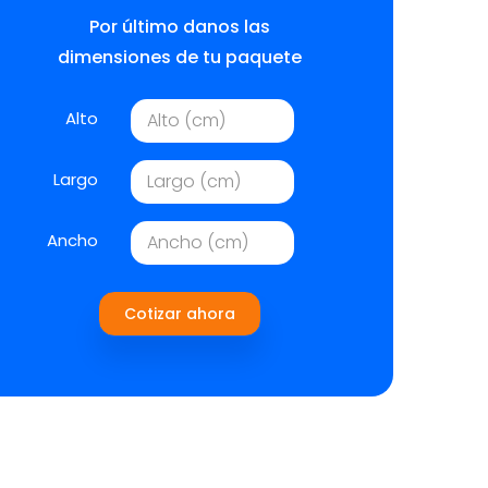
Por último danos las
dimensiones de tu paquete
Alto
Largo
Ancho
Cotizar ahora