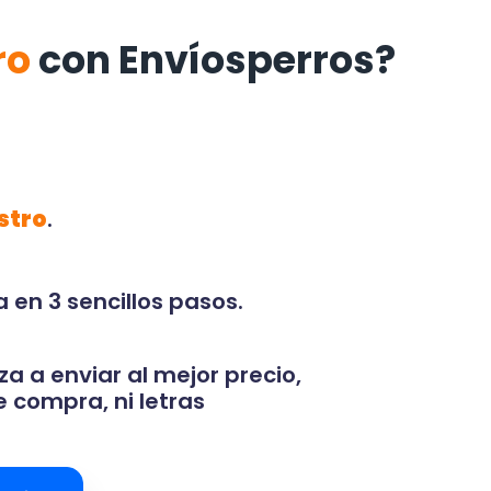
ro
con Envíosperros?
stro
.
 en 3 sencillos pasos.
za a enviar al mejor precio,
 compra, ni letras