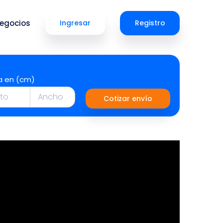
egocios
Ingresar
Registro
a en (cm)
Cotizar envío