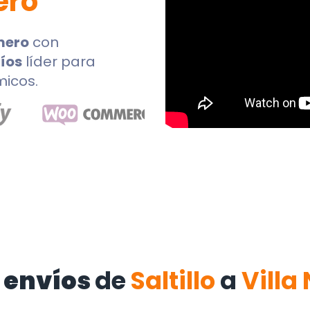
ero
mero
con
íos
líder para
micos.
 envíos
de
Saltillo
a
Villa