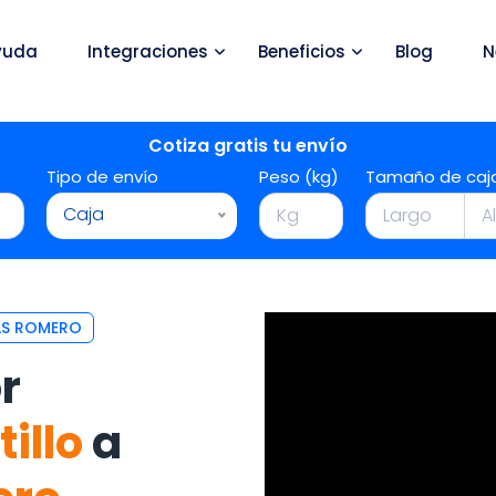
yuda
Integraciones
Beneficios
Blog
N
Cotiza gratis tu envío
Tipo de envío
Peso (kg)
Tamaño de caj
Caja
LÁS ROMERO
r
tillo
a