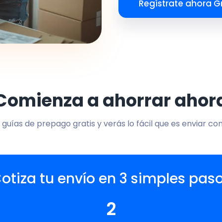
Regístrate ahora Gr
Comienza a ahorrar ahor
 guías de prepago gratis y verás lo fácil que es enviar co
otiza tu envío en 3 simples pas
2