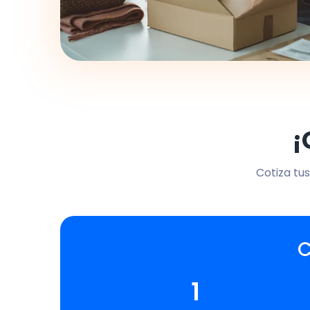
¡
Cotiza tus
C
1