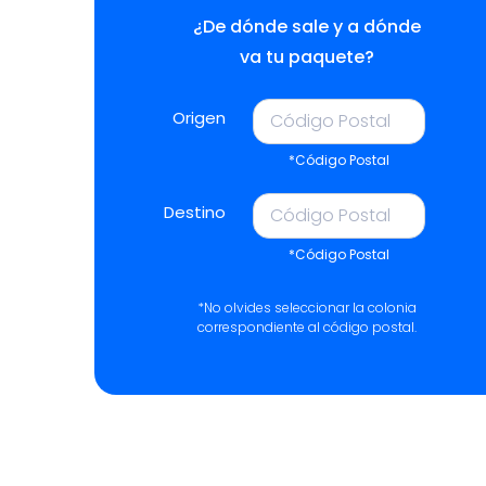
¿De dónde sale y a dónde
va tu paquete?
Origen
*Código Postal
Destino
*Código Postal
*No olvides seleccionar la colonia
correspondiente al código postal.