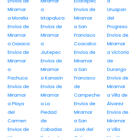
Envíos de
Miramar
Ecatepec
a
Miramar
a
Envíos de
Uruapan
a Morelia
Ixtapaluca
Miramar
del
Envíos de
Envíos de
a San
Progreso
Miramar
Miramar
Francisco
Envíos de
a Oaxaca
a
Coacalco
Miramar
Envíos de
Jiutepec
Envíos de
a Victoria
Miramar
Envíos de
Miramar
de
a
Miramar
a San
Durango
Pachuca
a Kanasín
Francisco
Envíos de
Envíos de
Envíos de
de
Miramar
Miramar
Miramar
Campeche
a Villa de
a Playa
a La
Envíos de
Álvarez
del
Piedad
Miramar
Envíos de
Carmen
de
a San
Miramar
Envíos de
Cabadas
José del
a Villa