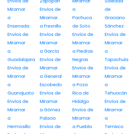
Envíos de
Zapopan
Miramar
Soledad
Miramar
Envíos de
a
de
a
Miramar
Pachuca
Graciano
Ensenada
a Fresnillo
de Soto
Sánchez
Envíos de
Envíos de
Envíos de
Envíos de
Miramar
Miramar
Miramar
Miramar
a
a García
a Piedras
a
Guadalajara
Envíos de
Negras
Tapachula
Envíos de
Miramar
Envíos de
Envíos de
Miramar
a General
Miramar
Miramar
a
Escobedo
a Poza
a
Guanajuato
Envíos de
Rica de
Tehuacán
Envíos de
Miramar
Hidalgo
Envíos de
Miramar
a Gómez
Envíos de
Miramar
a
Palacio
Miramar
a
Hermosillo
Envíos de
a Puebla
Temixco