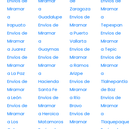
Envíos de
Miramar
de
Envíos de
Miramar
a
Zaragoza
Miramar
a
Guadalupe
Envíos de
a
Irapuato
Envíos de
Miramar
Tepexpan
Envíos de
Miramar
a Puerto
Envíos de
Miramar
a
Vallarta
Miramar
a Juarez
Guaymas
Envíos de
a Tepic
Envíos de
Envíos de
Miramar
Envíos de
Miramar
Miramar
a Ramos
Miramar
a La Paz
a
Arizpe
a
Envíos de
Hacienda
Envíos de
Tlalnepantla
Miramar
Santa Fe
Miramar
de Baz
a León
Envíos de
a Río
Envíos de
Envíos de
Miramar
Bravo
Miramar
Miramar
a Heroica
Envíos de
a
a Los
Matamoros
Miramar
Tlaquepaqu