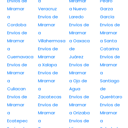
Envíos de
a
Miramar
Pedro
Miramar
Veracruz
a Nuevo
Garza
a
Envíos de
Laredo
García
Cordoba
Miramar
Envíos de
Envíos de
Envíos de
a
Miramar
Miramar
Miramar
Villahermosa
a Oaxaca
a Santa
a
Envíos de
de
Catarina
Cuernavaca
Miramar
Juárez
Envíos de
Envíos de
a Xalapa
Envíos de
Miramar
Miramar
Envíos de
Miramar
a
a
Miramar
a Ojo de
Santiago
Culiacan
a
Agua
de
Envíos de
Zacatecas
Envíos de
Querétaro
Miramar
Envíos de
Miramar
Envíos de
a
Miramar
a Orizaba
Miramar
Ecatepec
a
Envíos de
a