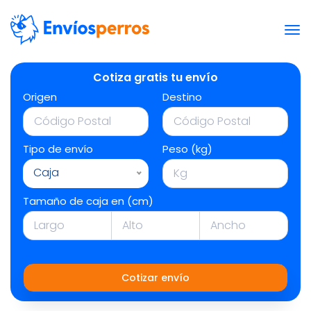
Cotiza gratis tu envío
Origen
Destino
Tipo de envío
Peso (kg)
Caja
Tamaño de caja en (cm)
Cotizar envío