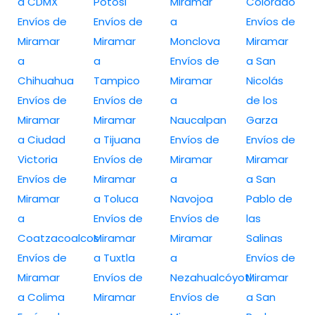
a CDMX
Potosi
Miramar
Colorado
Envíos de
Envíos de
a
Envíos de
Miramar
Miramar
Monclova
Miramar
a
a
Envíos de
a San
Chihuahua
Tampico
Miramar
Nicolás
Envíos de
Envíos de
a
de los
Miramar
Miramar
Naucalpan
Garza
a Ciudad
a Tijuana
Envíos de
Envíos de
Victoria
Envíos de
Miramar
Miramar
Envíos de
Miramar
a
a San
Miramar
a Toluca
Navojoa
Pablo de
a
Envíos de
Envíos de
las
Coatzacoalcos
Miramar
Miramar
Salinas
Envíos de
a Tuxtla
a
Envíos de
Miramar
Envíos de
Nezahualcóyotl
Miramar
a Colima
Miramar
Envíos de
a San