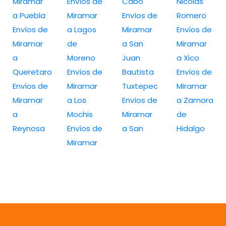
Miramar
Envíos de
Cabo
Nicolás
a Puebla
Miramar
Envíos de
Romero
Envíos de
a Lagos
Miramar
Envíos de
Miramar
de
a San
Miramar
a
Moreno
Juan
a Xico
Queretaro
Envíos de
Bautista
Envíos de
Envíos de
Miramar
Tuxtepec
Miramar
Miramar
a Los
Envíos de
a Zamora
a
Mochis
Miramar
de
Reynosa
Envíos de
a San
Hidalgo
Miramar