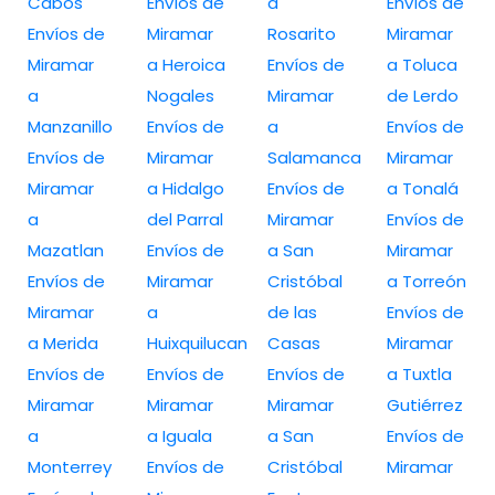
Cabos
Envíos de
a
Envíos de
Envíos de
Miramar
Rosarito
Miramar
Miramar
a Heroica
Envíos de
a Toluca
a
Nogales
Miramar
de Lerdo
Manzanillo
Envíos de
a
Envíos de
Envíos de
Miramar
Salamanca
Miramar
Miramar
a Hidalgo
Envíos de
a Tonalá
a
del Parral
Miramar
Envíos de
Mazatlan
Envíos de
a San
Miramar
Envíos de
Miramar
Cristóbal
a Torreón
Miramar
a
de las
Envíos de
a Merida
Huixquilucan
Casas
Miramar
Envíos de
Envíos de
Envíos de
a Tuxtla
Miramar
Miramar
Miramar
Gutiérrez
a
a Iguala
a San
Envíos de
Monterrey
Envíos de
Cristóbal
Miramar