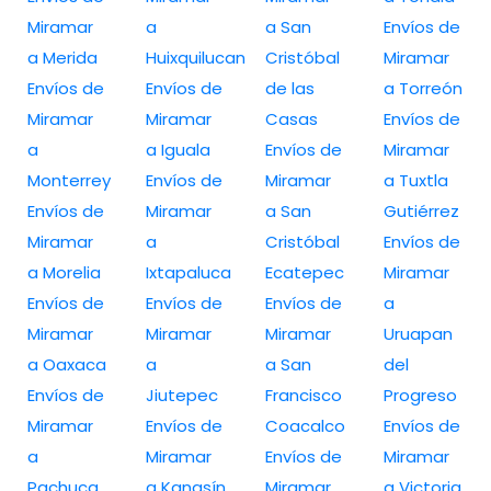
Miramar
a
a San
Envíos de
a Merida
Huixquilucan
Cristóbal
Miramar
Envíos de
Envíos de
de las
a Torreón
Miramar
Miramar
Casas
Envíos de
a
a Iguala
Envíos de
Miramar
Monterrey
Envíos de
Miramar
a Tuxtla
Envíos de
Miramar
a San
Gutiérrez
Miramar
a
Cristóbal
Envíos de
a Morelia
Ixtapaluca
Ecatepec
Miramar
Envíos de
Envíos de
Envíos de
a
Miramar
Miramar
Miramar
Uruapan
a Oaxaca
a
a San
del
Envíos de
Jiutepec
Francisco
Progreso
Miramar
Envíos de
Coacalco
Envíos de
a
Miramar
Envíos de
Miramar
Pachuca
a Kanasín
Miramar
a Victoria