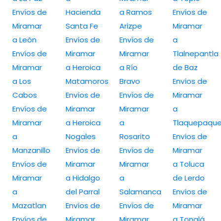
Envíos de
Hacienda
a Ramos
Envíos de
Miramar
Santa Fe
Arizpe
Miramar
a León
Envíos de
Envíos de
a
Envíos de
Miramar
Miramar
Tlalnepantla
Miramar
a Heroica
a Río
de Baz
a Los
Matamoros
Bravo
Envíos de
Cabos
Envíos de
Envíos de
Miramar
Envíos de
Miramar
Miramar
a
Miramar
a Heroica
a
Tlaquepaqu
a
Nogales
Rosarito
Envíos de
Manzanillo
Envíos de
Envíos de
Miramar
Envíos de
Miramar
Miramar
a Toluca
Miramar
a Hidalgo
a
de Lerdo
a
del Parral
Salamanca
Envíos de
Mazatlan
Envíos de
Envíos de
Miramar
Envíos de
Miramar
Miramar
a Tonalá