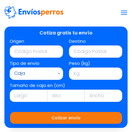
Cotiza gratis tu envío
Origen
Destino
Tipo de envío
Peso (kg)
Caja
Tamaño de caja en (cm)
Cotizar envío