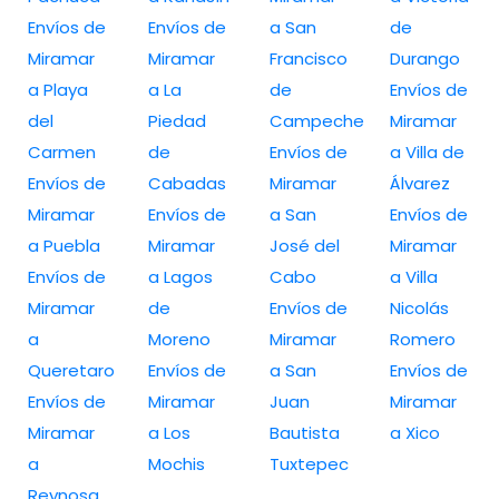
Envíos de
Envíos de
a San
de
Miramar
Miramar
Francisco
Durango
a Playa
a La
de
Envíos de
del
Piedad
Campeche
Miramar
Carmen
de
Envíos de
a Villa de
Envíos de
Cabadas
Miramar
Álvarez
Miramar
Envíos de
a San
Envíos de
a Puebla
Miramar
José del
Miramar
Envíos de
a Lagos
Cabo
a Villa
Miramar
de
Envíos de
Nicolás
a
Moreno
Miramar
Romero
Queretaro
Envíos de
a San
Envíos de
Envíos de
Miramar
Juan
Miramar
Miramar
a Los
Bautista
a Xico
a
Mochis
Tuxtepec
Reynosa