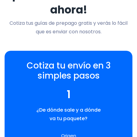
ahora!
Cotiza tus guías de prepago gratis y verás lo fácil
que es enviar con nosotros.
Cotiza tu envío en 3
simples pasos
1
¿De dónde sale y a dónde
va tu paquete?
Origen