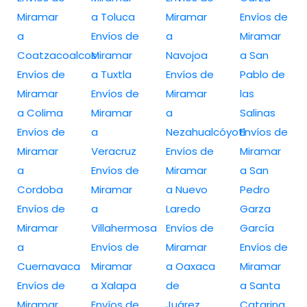
Miramar
a Toluca
Miramar
Envíos de
a
Envíos de
a
Miramar
Coatzacoalcos
Miramar
Navojoa
a San
Envíos de
a Tuxtla
Envíos de
Pablo de
Miramar
Envíos de
Miramar
las
a Colima
Miramar
a
Salinas
Envíos de
a
Nezahualcóyotl
Envíos de
Miramar
Veracruz
Envíos de
Miramar
a
Envíos de
Miramar
a San
Cordoba
Miramar
a Nuevo
Pedro
Envíos de
a
Laredo
Garza
Miramar
Villahermosa
Envíos de
García
a
Envíos de
Miramar
Envíos de
Cuernavaca
Miramar
a Oaxaca
Miramar
Envíos de
a Xalapa
de
a Santa
Miramar
Envíos de
Juárez
Catarina