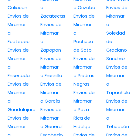
Culiacan
a
a Orizaba
Envíos de
Envíos de
Zacatecas
Envíos de
Miramar
Miramar
Envíos de
Miramar
a
a
Miramar
a
Soledad
Ecatepec
a
Pachuca
de
Envíos de
Zapopan
de Soto
Graciano
Miramar
Envíos de
Envíos de
Sánchez
a
Miramar
Miramar
Envíos de
Ensenada
a Fresnillo
a Piedras
Miramar
Envíos de
Envíos de
Negras
a
Miramar
Miramar
Envíos de
Tapachula
a
a García
Miramar
Envíos de
Guadalajara
Envíos de
a Poza
Miramar
Envíos de
Miramar
Rica de
a
Miramar
a General
Hidalgo
Tehuacán
a
Escobedo
Envíos de
Envíos de