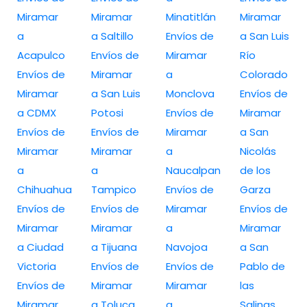
Miramar
Miramar
Minatitlán
Miramar
a
a Saltillo
Envíos de
a San Luis
Acapulco
Envíos de
Miramar
Río
Envíos de
Miramar
a
Colorado
Miramar
a San Luis
Monclova
Envíos de
a CDMX
Potosi
Envíos de
Miramar
Envíos de
Envíos de
Miramar
a San
Miramar
Miramar
a
Nicolás
a
a
Naucalpan
de los
Chihuahua
Tampico
Envíos de
Garza
Envíos de
Envíos de
Miramar
Envíos de
Miramar
Miramar
a
Miramar
a Ciudad
a Tijuana
Navojoa
a San
Victoria
Envíos de
Envíos de
Pablo de
Envíos de
Miramar
Miramar
las
Miramar
a Toluca
a
Salinas