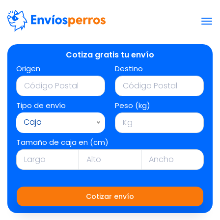
Cotiza gratis tu envío
Origen
Destino
Tipo de envío
Peso (kg)
Caja
Tamaño de caja en (cm)
Cotizar envío