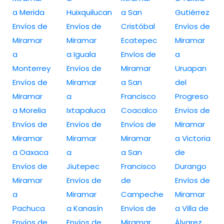
a Merida
Huixquilucan
a San
Gutiérrez
Envíos de
Envíos de
Cristóbal
Envíos de
Miramar
Miramar
Ecatepec
Miramar
a
a Iguala
Envíos de
a
Monterrey
Envíos de
Miramar
Uruapan
Envíos de
Miramar
a San
del
Miramar
a
Francisco
Progreso
a Morelia
Ixtapaluca
Coacalco
Envíos de
Envíos de
Envíos de
Envíos de
Miramar
Miramar
Miramar
Miramar
a Victoria
a Oaxaca
a
a San
de
Envíos de
Jiutepec
Francisco
Durango
Miramar
Envíos de
de
Envíos de
a
Miramar
Campeche
Miramar
Pachuca
a Kanasín
Envíos de
a Villa de
Envíos de
Envíos de
Miramar
Álvarez