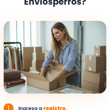
Envíosperros?
1
Ingresa a
registro
.