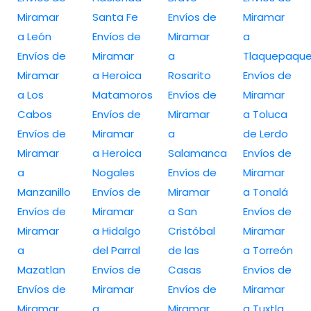
Miramar
Santa Fe
Envíos de
Miramar
a León
Envíos de
Miramar
a
Envíos de
Miramar
a
Tlaquepaqu
Miramar
a Heroica
Rosarito
Envíos de
a Los
Matamoros
Envíos de
Miramar
Cabos
Envíos de
Miramar
a Toluca
Envíos de
Miramar
a
de Lerdo
Miramar
a Heroica
Salamanca
Envíos de
a
Nogales
Envíos de
Miramar
Manzanillo
Envíos de
Miramar
a Tonalá
Envíos de
Miramar
a San
Envíos de
Miramar
a Hidalgo
Cristóbal
Miramar
a
del Parral
de las
a Torreón
Mazatlan
Envíos de
Casas
Envíos de
Envíos de
Miramar
Envíos de
Miramar
Miramar
a
Miramar
a Tuxtla