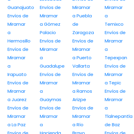
Guanajuato
Envíos de
Miramar
Miramar
Envíos de
Miramar
a Puebla
a
Miramar
a Gómez
de
Temixco
a
Palacio
Zaragoza
Envíos de
Hermosillo
Envíos de
Envíos de
Miramar
Envíos de
Miramar
Miramar
a
Miramar
a
a Puerto
Tepexpan
a
Guadalupe
Vallarta
Envíos de
Irapuato
Envíos de
Envíos de
Miramar
Envíos de
Miramar
Miramar
a Tepic
Miramar
a
a Ramos
Envíos de
a Juarez
Guaymas
Arizpe
Miramar
Envíos de
Envíos de
Envíos de
a
Miramar
Miramar
Miramar
Tlalnepantla
a La Paz
a
a Río
de Baz
Envíos de
Hacienda
Bravo
Envíos de