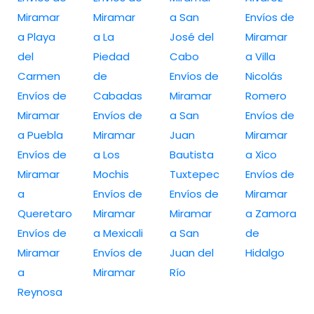
Miramar
Miramar
a San
Envíos de
a Playa
a La
José del
Miramar
del
Piedad
Cabo
a Villa
Carmen
de
Envíos de
Nicolás
Envíos de
Cabadas
Miramar
Romero
Miramar
Envíos de
a San
Envíos de
a Puebla
Miramar
Juan
Miramar
Envíos de
a Los
Bautista
a Xico
Miramar
Mochis
Tuxtepec
Envíos de
a
Envíos de
Envíos de
Miramar
Queretaro
Miramar
Miramar
a Zamora
Envíos de
a Mexicali
a San
de
Miramar
Envíos de
Juan del
Hidalgo
a
Miramar
Río
Reynosa