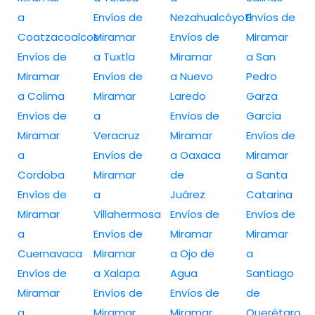
a
Envíos de
Nezahualcóyotl
Envíos de
Coatzacoalcos
Miramar
Envíos de
Miramar
Envíos de
a Tuxtla
Miramar
a San
Miramar
Envíos de
a Nuevo
Pedro
a Colima
Miramar
Laredo
Garza
Envíos de
a
Envíos de
García
Miramar
Veracruz
Miramar
Envíos de
a
Envíos de
a Oaxaca
Miramar
Cordoba
Miramar
de
a Santa
Envíos de
a
Juárez
Catarina
Miramar
Villahermosa
Envíos de
Envíos de
a
Envíos de
Miramar
Miramar
Cuernavaca
Miramar
a Ojo de
a
Envíos de
a Xalapa
Agua
Santiago
Miramar
Envíos de
Envíos de
de
a
Miramar
Miramar
Querétaro