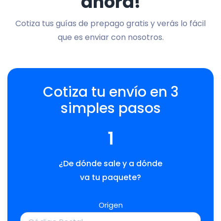
ahora!
Cotiza tus guías de prepago gratis y verás lo fácil
que es enviar con nosotros.
Cotiza tu envío en 3
simples pasos
1
¿De dónde sale y a dónde
va tu paquete?
Origen