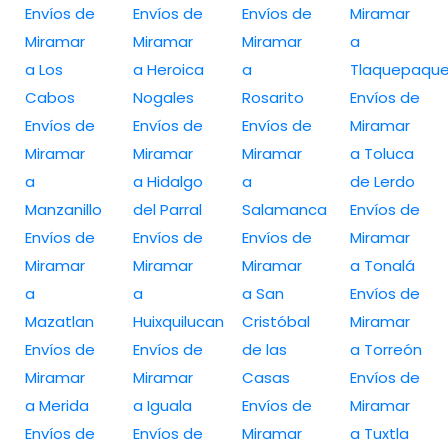
Envíos de
Envíos de
Envíos de
Miramar
Miramar
Miramar
Miramar
a
a Los
a Heroica
a
Tlaquepaqu
Cabos
Nogales
Rosarito
Envíos de
Envíos de
Envíos de
Envíos de
Miramar
Miramar
Miramar
Miramar
a Toluca
a
a Hidalgo
a
de Lerdo
Manzanillo
del Parral
Salamanca
Envíos de
Envíos de
Envíos de
Envíos de
Miramar
Miramar
Miramar
Miramar
a Tonalá
a
a
a San
Envíos de
Mazatlan
Huixquilucan
Cristóbal
Miramar
Envíos de
Envíos de
de las
a Torreón
Miramar
Miramar
Casas
Envíos de
a Merida
a Iguala
Envíos de
Miramar
Envíos de
Envíos de
Miramar
a Tuxtla