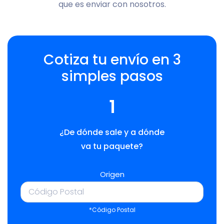
que es enviar con nosotros.
Cotiza tu envío en 3
simples pasos
1
¿De dónde sale y a dónde
va tu paquete?
Origen
*Código Postal