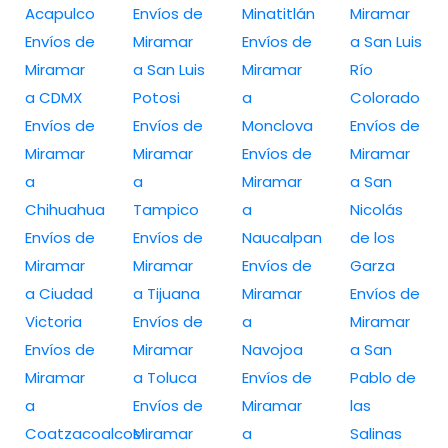
Acapulco
Envíos de
Minatitlán
Miramar
Envíos de
Miramar
Envíos de
a San Luis
Miramar
a San Luis
Miramar
Río
a CDMX
Potosi
a
Colorado
Envíos de
Envíos de
Monclova
Envíos de
Miramar
Miramar
Envíos de
Miramar
a
a
Miramar
a San
Chihuahua
Tampico
a
Nicolás
Envíos de
Envíos de
Naucalpan
de los
Miramar
Miramar
Envíos de
Garza
a Ciudad
a Tijuana
Miramar
Envíos de
Victoria
Envíos de
a
Miramar
Envíos de
Miramar
Navojoa
a San
Miramar
a Toluca
Envíos de
Pablo de
a
Envíos de
Miramar
las
Coatzacoalcos
Miramar
a
Salinas