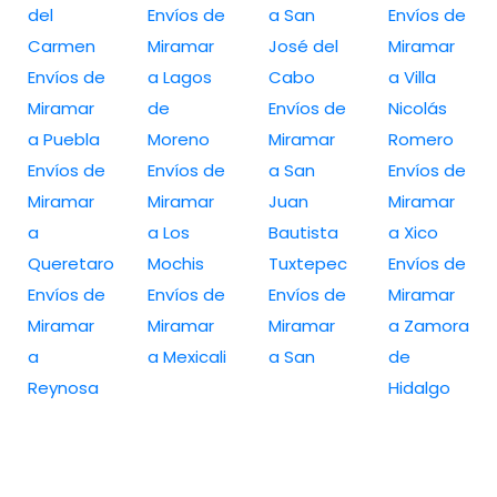
del
Envíos de
a San
Envíos de
Carmen
Miramar
José del
Miramar
Envíos de
a Lagos
Cabo
a Villa
Miramar
de
Envíos de
Nicolás
a Puebla
Moreno
Miramar
Romero
Envíos de
Envíos de
a San
Envíos de
Miramar
Miramar
Juan
Miramar
a
a Los
Bautista
a Xico
Queretaro
Mochis
Tuxtepec
Envíos de
Envíos de
Envíos de
Envíos de
Miramar
Miramar
Miramar
Miramar
a Zamora
a
a Mexicali
a San
de
Reynosa
Hidalgo