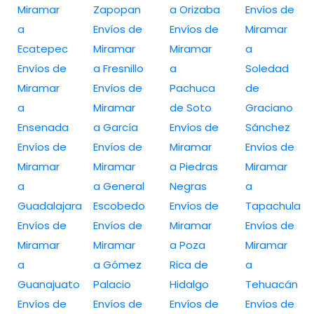
Miramar
Zapopan
a Orizaba
Envíos de
a
Envíos de
Envíos de
Miramar
Ecatepec
Miramar
Miramar
a
Envíos de
a Fresnillo
a
Soledad
Miramar
Envíos de
Pachuca
de
a
Miramar
de Soto
Graciano
Ensenada
a García
Envíos de
Sánchez
Envíos de
Envíos de
Miramar
Envíos de
Miramar
Miramar
a Piedras
Miramar
a
a General
Negras
a
Guadalajara
Escobedo
Envíos de
Tapachula
Envíos de
Envíos de
Miramar
Envíos de
Miramar
Miramar
a Poza
Miramar
a
a Gómez
Rica de
a
Guanajuato
Palacio
Hidalgo
Tehuacán
Envíos de
Envíos de
Envíos de
Envíos de