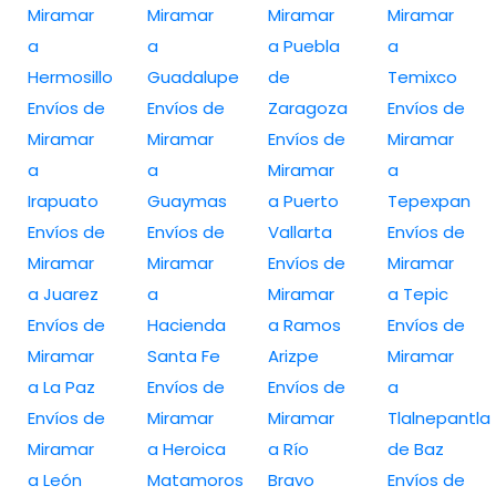
Miramar
Miramar
Miramar
Miramar
a
a
a Puebla
a
Hermosillo
Guadalupe
de
Temixco
Envíos de
Envíos de
Zaragoza
Envíos de
Miramar
Miramar
Envíos de
Miramar
a
a
Miramar
a
Irapuato
Guaymas
a Puerto
Tepexpan
Envíos de
Envíos de
Vallarta
Envíos de
Miramar
Miramar
Envíos de
Miramar
a Juarez
a
Miramar
a Tepic
Envíos de
Hacienda
a Ramos
Envíos de
Miramar
Santa Fe
Arizpe
Miramar
a La Paz
Envíos de
Envíos de
a
Envíos de
Miramar
Miramar
Tlalnepantla
Miramar
a Heroica
a Río
de Baz
a León
Matamoros
Bravo
Envíos de