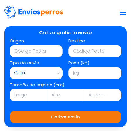
Cotiza gratis tu envío
Origen
Destino
Tipo de envío
Peso (kg)
Caja
Tamaño de caja en (cm)
Cotizar envío