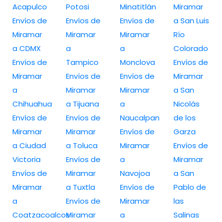
Acapulco
Potosi
Minatitlán
Miramar
Envíos de
Envíos de
Envíos de
a San Luis
Miramar
Miramar
Miramar
Río
a CDMX
a
a
Colorado
Envíos de
Tampico
Monclova
Envíos de
Miramar
Envíos de
Envíos de
Miramar
a
Miramar
Miramar
a San
Chihuahua
a Tijuana
a
Nicolás
Envíos de
Envíos de
Naucalpan
de los
Miramar
Miramar
Envíos de
Garza
a Ciudad
a Toluca
Miramar
Envíos de
Victoria
Envíos de
a
Miramar
Envíos de
Miramar
Navojoa
a San
Miramar
a Tuxtla
Envíos de
Pablo de
a
Envíos de
Miramar
las
Coatzacoalcos
Miramar
a
Salinas