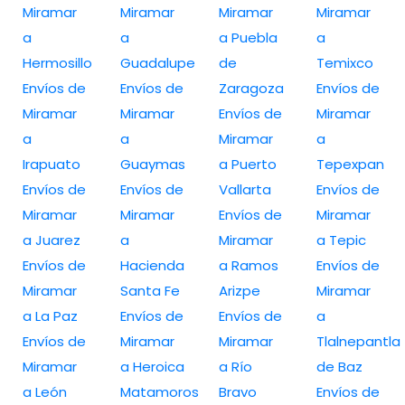
Miramar
Miramar
Miramar
Miramar
a
a
a Puebla
a
Hermosillo
Guadalupe
de
Temixco
Envíos de
Envíos de
Zaragoza
Envíos de
Miramar
Miramar
Envíos de
Miramar
a
a
Miramar
a
Irapuato
Guaymas
a Puerto
Tepexpan
Envíos de
Envíos de
Vallarta
Envíos de
Miramar
Miramar
Envíos de
Miramar
a Juarez
a
Miramar
a Tepic
Envíos de
Hacienda
a Ramos
Envíos de
Miramar
Santa Fe
Arizpe
Miramar
a La Paz
Envíos de
Envíos de
a
Envíos de
Miramar
Miramar
Tlalnepantla
Miramar
a Heroica
a Río
de Baz
a León
Matamoros
Bravo
Envíos de