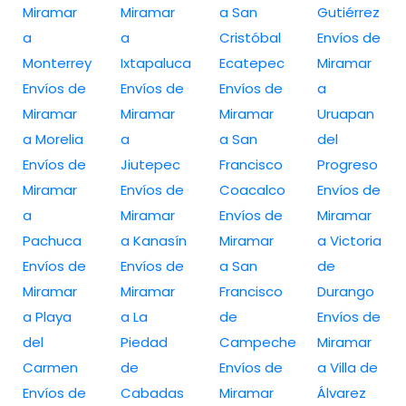
Miramar
Miramar
a San
Gutiérrez
a
a
Cristóbal
Envíos de
Monterrey
Ixtapaluca
Ecatepec
Miramar
Envíos de
Envíos de
Envíos de
a
Miramar
Miramar
Miramar
Uruapan
a Morelia
a
a San
del
Envíos de
Jiutepec
Francisco
Progreso
Miramar
Envíos de
Coacalco
Envíos de
a
Miramar
Envíos de
Miramar
Pachuca
a Kanasín
Miramar
a Victoria
Envíos de
Envíos de
a San
de
Miramar
Miramar
Francisco
Durango
a Playa
a La
de
Envíos de
del
Piedad
Campeche
Miramar
Carmen
de
Envíos de
a Villa de
Envíos de
Cabadas
Miramar
Álvarez