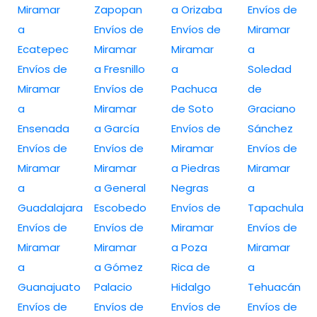
Miramar
Zapopan
a Orizaba
Envíos de
a
Envíos de
Envíos de
Miramar
Ecatepec
Miramar
Miramar
a
Envíos de
a Fresnillo
a
Soledad
Miramar
Envíos de
Pachuca
de
a
Miramar
de Soto
Graciano
Ensenada
a García
Envíos de
Sánchez
Envíos de
Envíos de
Miramar
Envíos de
Miramar
Miramar
a Piedras
Miramar
a
a General
Negras
a
Guadalajara
Escobedo
Envíos de
Tapachula
Envíos de
Envíos de
Miramar
Envíos de
Miramar
Miramar
a Poza
Miramar
a
a Gómez
Rica de
a
Guanajuato
Palacio
Hidalgo
Tehuacán
Envíos de
Envíos de
Envíos de
Envíos de