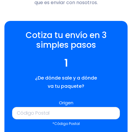
que es enviar con nosotros.
Cotiza tu envío en 3
simples pasos
1
¿De dónde sale y a dónde
va tu paquete?
Origen
*Código Postal