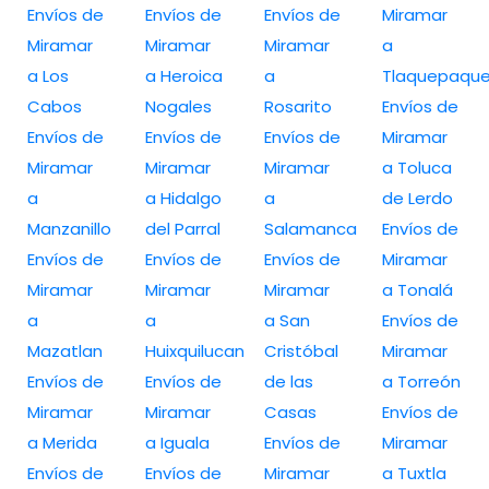
Envíos de
Envíos de
Envíos de
Miramar
Miramar
Miramar
Miramar
a
a Los
a Heroica
a
Tlaquepaqu
Cabos
Nogales
Rosarito
Envíos de
Envíos de
Envíos de
Envíos de
Miramar
Miramar
Miramar
Miramar
a Toluca
a
a Hidalgo
a
de Lerdo
Manzanillo
del Parral
Salamanca
Envíos de
Envíos de
Envíos de
Envíos de
Miramar
Miramar
Miramar
Miramar
a Tonalá
a
a
a San
Envíos de
Mazatlan
Huixquilucan
Cristóbal
Miramar
Envíos de
Envíos de
de las
a Torreón
Miramar
Miramar
Casas
Envíos de
a Merida
a Iguala
Envíos de
Miramar
Envíos de
Envíos de
Miramar
a Tuxtla