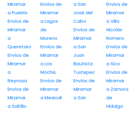
Miramar
Envíos de
a San
Envíos de
a Puebla
Miramar
José del
Miramar
Envíos de
a Lagos
Cabo
a Villa
Miramar
de
Envíos de
Nicolás
a
Moreno
Miramar
Romero
Queretaro
Envíos de
a San
Envíos de
Envíos de
Miramar
Juan
Miramar
Miramar
a Los
Bautista
a Xico
a
Mochis
Tuxtepec
Envíos de
Reynosa
Envíos de
Envíos de
Miramar
Envíos de
Miramar
Miramar
a Zamora
Miramar
a Mexicali
a San
de
a Saltillo
Hidalgo