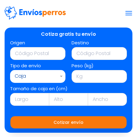
Cotiza gratis tu envío
Origen
Destino
Tipo de envío
Peso (kg)
Caja
Tamaño de caja en (cm)
Cotizar envío