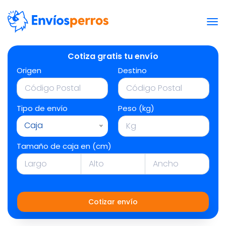
Cotiza gratis tu envío
Origen
Destino
Tipo de envío
Peso (kg)
Caja
Tamaño de caja en (cm)
Cotizar envío