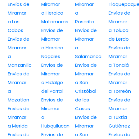
Envíos de
Miramar
Miramar
Tlaquepaqu
Miramar
a Heroica
a
Envíos de
a Los
Matamoros
Rosarito
Miramar
Cabos
Envíos de
Envíos de
a Toluca
Envíos de
Miramar
Miramar
de Lerdo
Miramar
a Heroica
a
Envíos de
a
Nogales
Salamanca
Miramar
Manzanillo
Envíos de
Envíos de
a Tonalá
Envíos de
Miramar
Miramar
Envíos de
Miramar
a Hidalgo
a San
Miramar
a
del Parral
Cristóbal
a Torreón
Mazatlan
Envíos de
de las
Envíos de
Envíos de
Miramar
Casas
Miramar
Miramar
a
Envíos de
a Tuxtla
a Merida
Huixquilucan
Miramar
Gutiérrez
Envíos de
Envíos de
a San
Envíos de