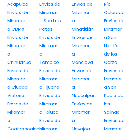
Acapulco
Envíos de
Envíos de
Río
Envíos de
Miramar
Miramar
Colorado
Miramar
a San Luis
a
Envíos de
a CDMX
Potosi
Minatitlán
Miramar
Envíos de
Envíos de
Envíos de
a San
Miramar
Miramar
Miramar
Nicolás
a
a
a
de los
Chihuahua
Tampico
Monclova
Garza
Envíos de
Envíos de
Envíos de
Envíos de
Miramar
Miramar
Miramar
Miramar
a Ciudad
a Tijuana
a
a San
Victoria
Envíos de
Naucalpan
Pablo de
Envíos de
Miramar
Envíos de
las
Miramar
a Toluca
Miramar
Salinas
a
Envíos de
a
Envíos de
Coatzacoalcos
Miramar
Navojoa
Miramar