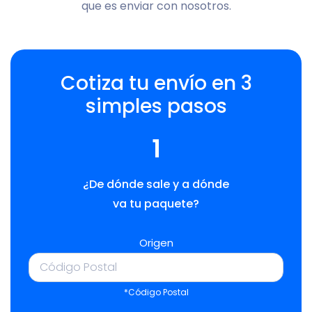
que es enviar con nosotros.
Cotiza tu envío en 3
simples pasos
1
¿De dónde sale y a dónde
va tu paquete?
Origen
*Código Postal