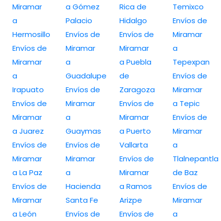
Miramar
a Gómez
Rica de
Temixco
a
Palacio
Hidalgo
Envíos de
Hermosillo
Envíos de
Envíos de
Miramar
Envíos de
Miramar
Miramar
a
Miramar
a
a Puebla
Tepexpan
a
Guadalupe
de
Envíos de
Irapuato
Envíos de
Zaragoza
Miramar
Envíos de
Miramar
Envíos de
a Tepic
Miramar
a
Miramar
Envíos de
a Juarez
Guaymas
a Puerto
Miramar
Envíos de
Envíos de
Vallarta
a
Miramar
Miramar
Envíos de
Tlalnepantla
a La Paz
a
Miramar
de Baz
Envíos de
Hacienda
a Ramos
Envíos de
Miramar
Santa Fe
Arizpe
Miramar
a León
Envíos de
Envíos de
a