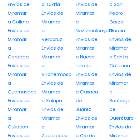
Envíos de
a Tuxtla
Envíos de
a San
Miramar
Envíos de
Miramar
Pedro
a Colima
Miramar
a
Garza
Envíos de
a
Nezahualcóyotl
García
Miramar
Veracruz
Envíos de
Envíos de
a
Envíos de
Miramar
Miramar
Cordoba
Miramar
a Nuevo
a Santa
Envíos de
a
Laredo
Catarina
Miramar
Villahermosa
Envíos de
Envíos de
a
Envíos de
Miramar
Miramar
Cuernavaca
Miramar
a Oaxaca
a
Envíos de
a Xalapa
de
Santiago
Miramar
Envíos de
Juárez
de
a
Miramar
Envíos de
Querétaro
Culiacan
a
Miramar
Envíos de
Envíos de
Zacatecas
a Ojo de
Miramar