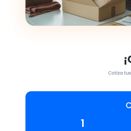
¡
Cotiza tus
C
1