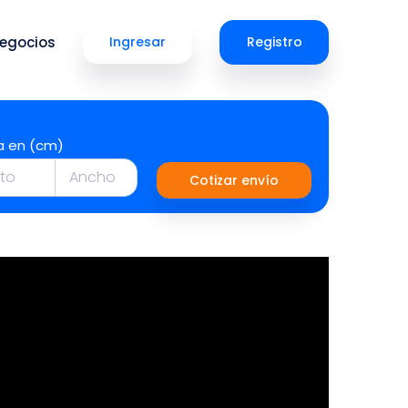
egocios
Ingresar
Registro
a en (cm)
Cotizar envío