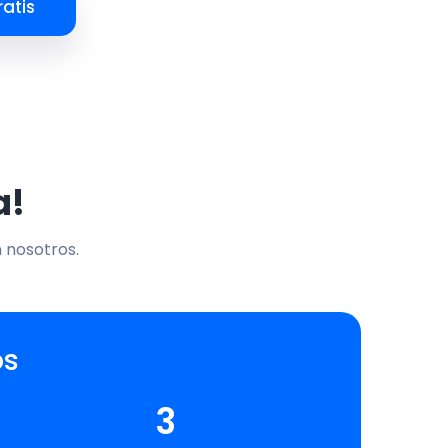
atis
a!
n nosotros.
os
3