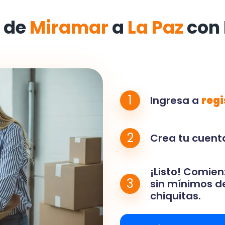
 de
Miramar
a
La Paz
con
1
Ingresa a
regi
2
Crea tu cuenta
¡Listo! Comien
3
sin mínimos de
chiquitas.