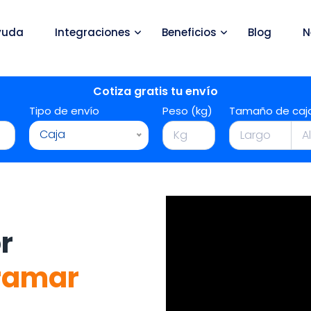
yuda
Integraciones
Beneficios
Blog
N
Cotiza gratis tu envío
Tipo de envío
Peso (kg)
Tamaño de caj
Caja
r
ramar