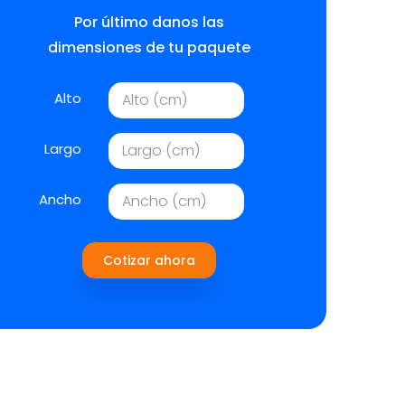
Por último danos las
dimensiones de tu paquete
Alto
Largo
Ancho
Cotizar ahora