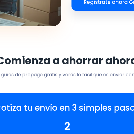
Regístrate ahora Gr
Comienza a ahorrar ahor
 guías de prepago gratis y verás lo fácil que es enviar co
otiza tu envío en 3 simples pas
2