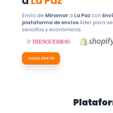
a
La Paz
Envía de
Miramar
a
La Paz
con
Env
plataforma de envíos
líder para se
sencillos y económicos.
Cotiza GRATIS
Platafo