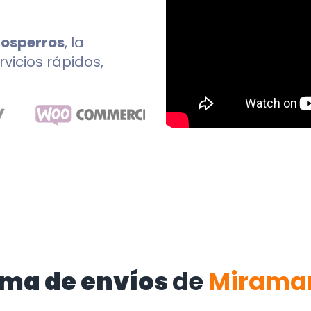
íosperros
, la
rvicios rápidos,
rma de envíos
de
Mirama