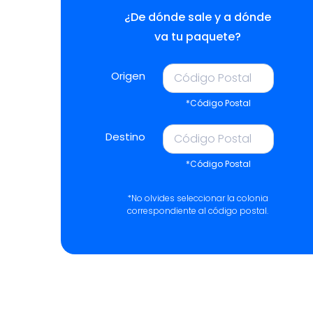
¿De dónde sale y a dónde
va tu paquete?
Origen
*Código Postal
Destino
*Código Postal
*No olvides seleccionar la colonia
correspondiente al código postal.