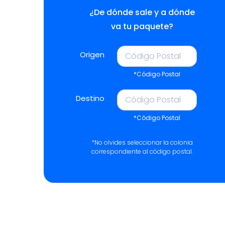
¿De dónde sale y a dónde
va tu paquete?
Origen
*Código Postal
Destino
*Código Postal
*No olvides seleccionar la colonia
correspondiente al código postal.