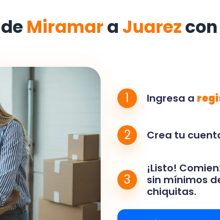
 de
Miramar
a
Juarez
con
1
Ingresa a
regi
2
Crea tu cuenta
¡Listo! Comien
3
sin mínimos de
chiquitas.