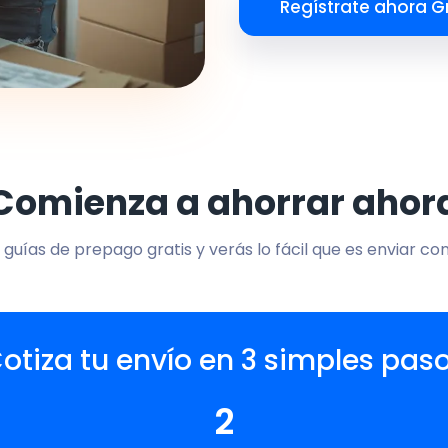
Regístrate ahora Gr
Comienza a ahorrar ahor
 guías de prepago gratis y verás lo fácil que es enviar co
otiza tu envío en 3 simples pas
2