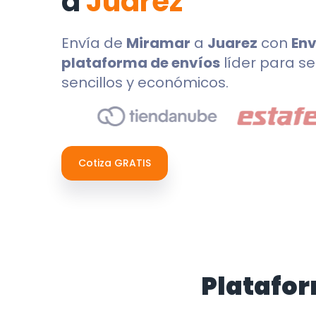
a
Juarez
Envía de
Miramar
a
Juarez
con
Env
plataforma de envíos
líder para se
sencillos y económicos.
Cotiza GRATIS
Platafor