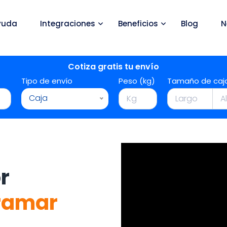
yuda
Integraciones
Beneficios
Blog
N
Cotiza gratis tu envío
Tipo de envío
Peso (kg)
Tamaño de caj
Caja
r
ramar