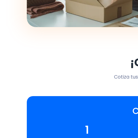
¡
Cotiza tus
C
1