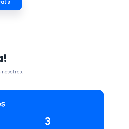
atis
a!
n nosotros.
os
3