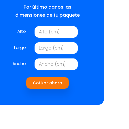
Por último danos las
dimensiones de tu paquete
Alto
Largo
Ancho
Cotizar ahora