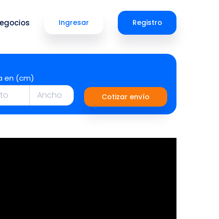
egocios
Ingresar
Registro
a en (cm)
Cotizar envío