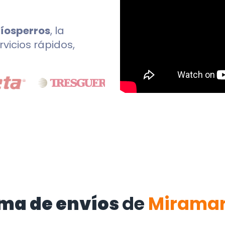
íosperros
, la
rvicios rápidos,
ma de envíos
de
Mirama