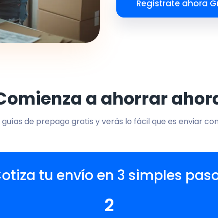
Regístrate ahora Gr
Comienza a ahorrar ahor
 guías de prepago gratis y verás lo fácil que es enviar co
otiza tu envío en 3 simples pas
2