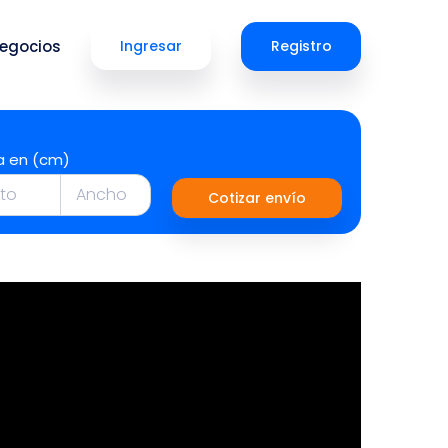
egocios
Ingresar
Registro
a en (cm)
Cotizar envío