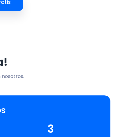
atis
a!
n nosotros.
os
3