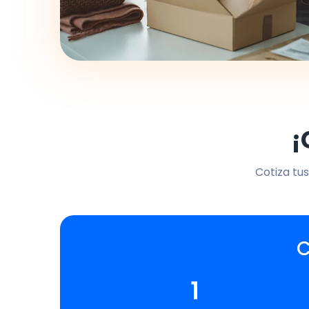
¡
Cotiza tus
C
1