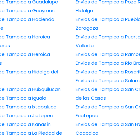
Envíos de Tampico a Guadalupe
Envíos de Tampico a Poza Rica de
Envíos de Tampico a Guaymas
Hidalgo
Tampico a Hacienda
Envíos de Tampico a Puebla de
Fe
Zaragoza
Tampico a Heroica
Envíos de Tampico a Puerto
oros
Vallarta
Tampico a Heroica
Envíos de Tampico
s
Envíos de Tampico a R
ampico a Hidalgo del
Envíos de Tampico a Ros
Envíos de Tampico 
Envíos de Tampico a Huixquilucan
Envíos de Tampico a San Cristóbal
Envíos de Tampico a Iguala
de las Casas
Envíos de Tampico a Ixtapaluca
Envíos de Tampico a San Cristóbal
Envíos de Tampico a Jiutepec
Ecatepec
Envíos de Tampico a Kanasín
Envíos de Tampico a San Francisco
mpico a La Piedad de
Coacalco