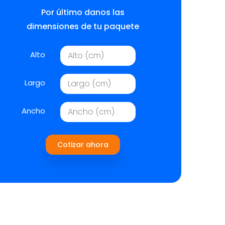
Por último danos las
dimensiones de tu paquete
Alto
Largo
Ancho
Cotizar ahora