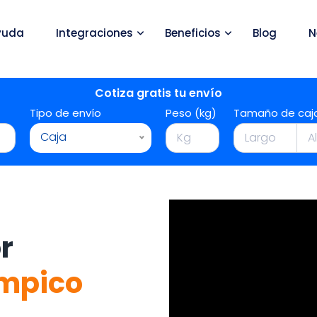
yuda
Integraciones
Beneficios
Blog
N
Cotiza gratis tu envío
Tipo de envío
Peso (kg)
Tamaño de caj
Caja
r
mpico