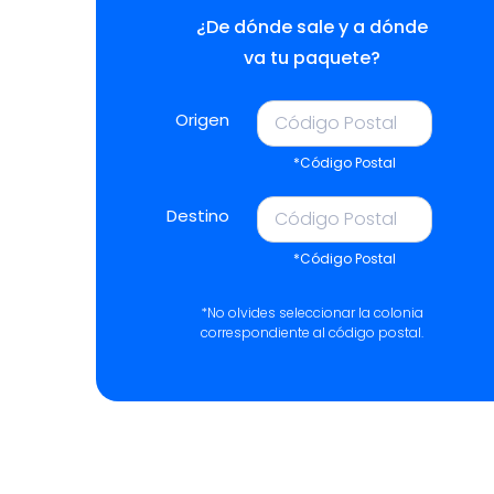
¿De dónde sale y a dónde
va tu paquete?
Origen
*Código Postal
Destino
*Código Postal
*No olvides seleccionar la colonia
correspondiente al código postal.