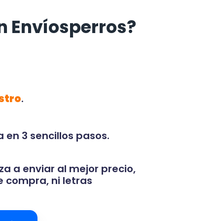
n Envíosperros?
stro
.
 en 3 sencillos pasos.
za a enviar al mejor precio,
 compra, ni letras