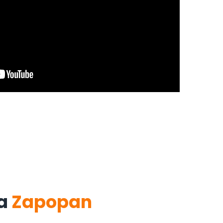
a
Zapopan