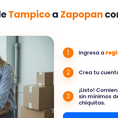
de
Tampico
a
Zapopan
co
1
Ingresa a
regi
2
Crea tu cuenta
¡Listo! Comien
3
sin mínimos de
chiquitas.