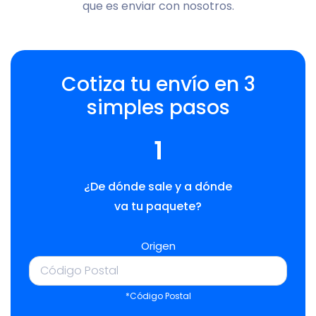
que es enviar con nosotros.
Cotiza tu envío en 3
simples pasos
1
¿De dónde sale y a dónde
va tu paquete?
Origen
*Código Postal