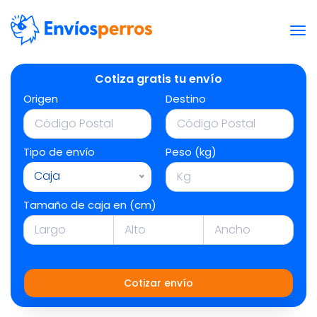
Cotiza gratis tu envío
Origen
Destino
Tipo de envío
Peso (kg)
Caja
Tamaño de caja en (cm)
Cotizar envío