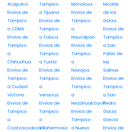
Acapulco
Tampico
Monclova
Nicolás
Envíos de
a Tijuana
Envíos de
de los
Tampico
Envíos de
Tampico
Garza
a CDMX
Tampico
a
Envíos de
Envíos de
a Toluca
Naucalpan
Tampico
Tampico
Envíos de
Envíos de
a San
a
Tampico
Tampico
Pablo de
Chihuahua
a Tuxtla
a
las
Envíos de
Envíos de
Navojoa
Salinas
Tampico
Tampico
Envíos de
Envíos de
a Ciudad
a
Tampico
Tampico
Victoria
Veracruz
a
a San
Envíos de
Envíos de
Nezahualcóyotl
Pedro
Tampico
Tampico
Envíos de
Garza
a
a
Tampico
García
Coatzacoalcos
Villahermosa
a Nuevo
Envíos de