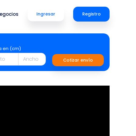
egocios
Ingresar
Registro
a en (cm)
Cotizar envío