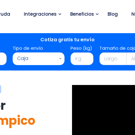
yuda
Integraciones
Beneficios
Blog
N
Cotiza gratis tu envío
Tipo de envío
Peso (kg)
Tamaño de caj
Caja
r
mpico