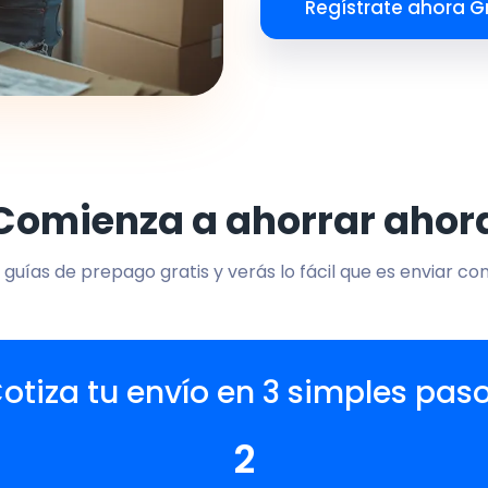
Regístrate ahora Gr
Comienza a ahorrar ahor
 guías de prepago gratis y verás lo fácil que es enviar co
otiza tu envío en 3 simples pas
2