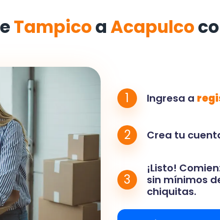
de
Tampico
a
Acapulco
co
1
Ingresa a
regi
2
Crea tu cuenta
¡Listo! Comien
3
sin mínimos de
chiquitas.