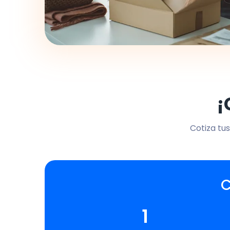
¡
Cotiza tus
C
1