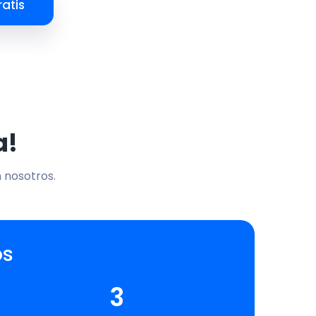
atis
a!
n nosotros.
os
3