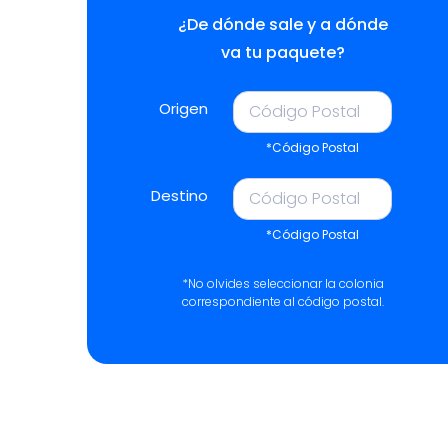
¿De dónde sale y a dónde
va tu paquete?
Origen
*Código Postal
Destino
*Código Postal
*No olvides seleccionar la colonia
correspondiente al código postal.