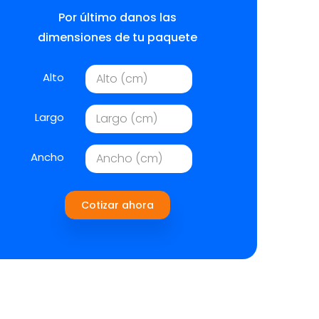
Por último danos las
dimensiones de tu paquete
Alto
Largo
Ancho
Cotizar ahora