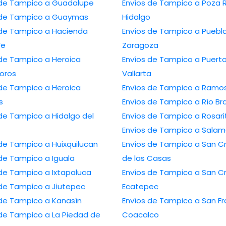
Envíos de Tampico a Guadalupe
Envíos de Tampico a Poza Rica de
Envíos de Tampico a Guaymas
Hidalgo
Tampico a Hacienda
Envíos de Tampico a Puebla de
Fe
Zaragoza
Tampico a Heroica
Envíos de Tampico a Puerto
oros
Vallarta
Tampico a Heroica
Envíos de Tampico
s
Envíos de Tampico a R
ampico a Hidalgo del
Envíos de Tampico a Ros
Envíos de Tampico 
Envíos de Tampico a Huixquilucan
Envíos de Tampico a San Cristóbal
Envíos de Tampico a Iguala
de las Casas
Envíos de Tampico a Ixtapaluca
Envíos de Tampico a San Cristóbal
Envíos de Tampico a Jiutepec
Ecatepec
Envíos de Tampico a Kanasín
Envíos de Tampico a San Francisco
mpico a La Piedad de
Coacalco