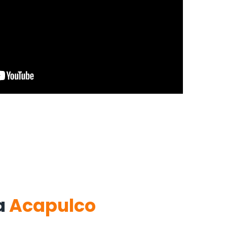
a
Acapulco