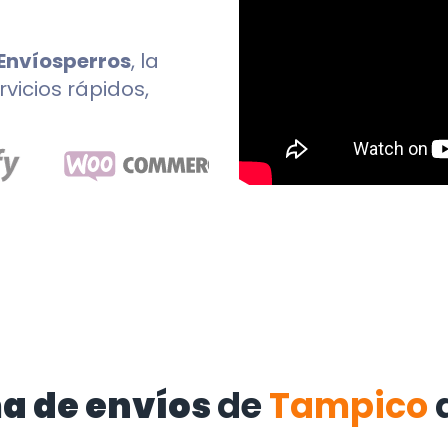
Envíosperros
, la
rvicios rápidos,
a de envíos
de
Tampico