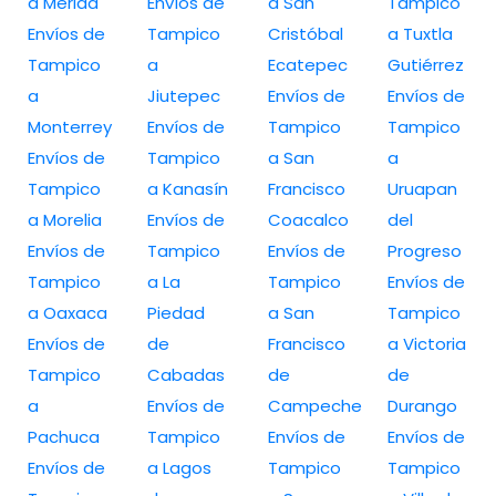
a Merida
Envíos de
a San
Tampico
Envíos de
Tampico
Cristóbal
a Tuxtla
Tampico
a
Ecatepec
Gutiérrez
a
Jiutepec
Envíos de
Envíos de
Monterrey
Envíos de
Tampico
Tampico
Envíos de
Tampico
a San
a
Tampico
a Kanasín
Francisco
Uruapan
a Morelia
Envíos de
Coacalco
del
Envíos de
Tampico
Envíos de
Progreso
Tampico
a La
Tampico
Envíos de
a Oaxaca
Piedad
a San
Tampico
Envíos de
de
Francisco
a Victoria
Tampico
Cabadas
de
de
a
Envíos de
Campeche
Durango
Pachuca
Tampico
Envíos de
Envíos de
Envíos de
a Lagos
Tampico
Tampico