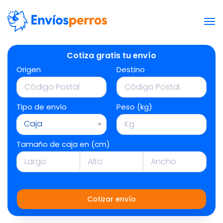
Cotiza gratis tu envío
Origen
Destino
Tipo de envío
Peso (kg)
Caja
Tamaño de caja en (cm)
Cotizar envío