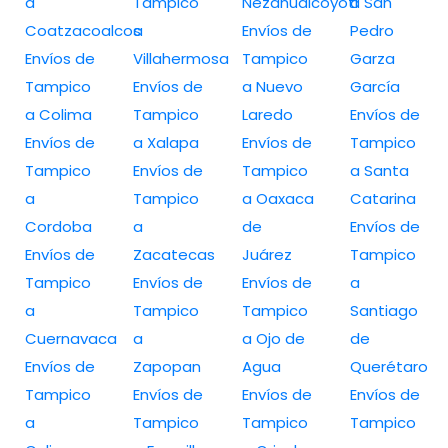
a
Tampico
Nezahualcóyotl
a San
Coatzacoalcos
a
Envíos de
Pedro
Envíos de
Villahermosa
Tampico
Garza
Tampico
Envíos de
a Nuevo
García
a Colima
Tampico
Laredo
Envíos de
Envíos de
a Xalapa
Envíos de
Tampico
Tampico
Envíos de
Tampico
a Santa
a
Tampico
a Oaxaca
Catarina
Cordoba
a
de
Envíos de
Envíos de
Zacatecas
Juárez
Tampico
Tampico
Envíos de
Envíos de
a
a
Tampico
Tampico
Santiago
Cuernavaca
a
a Ojo de
de
Envíos de
Zapopan
Agua
Querétaro
Tampico
Envíos de
Envíos de
Envíos de
a
Tampico
Tampico
Tampico