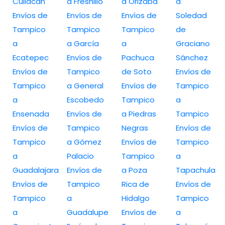
Culiacan
a Fresnillo
a Orizaba
a
Envíos de
Envíos de
Envíos de
Soledad
Tampico
Tampico
Tampico
de
a
a García
a
Graciano
Ecatepec
Envíos de
Pachuca
Sánchez
Envíos de
Tampico
de Soto
Envíos de
Tampico
a General
Envíos de
Tampico
a
Escobedo
Tampico
a
Ensenada
Envíos de
a Piedras
Tampico
Envíos de
Tampico
Negras
Envíos de
Tampico
a Gómez
Envíos de
Tampico
a
Palacio
Tampico
a
Guadalajara
Envíos de
a Poza
Tapachula
Envíos de
Tampico
Rica de
Envíos de
Tampico
a
Hidalgo
Tampico
a
Guadalupe
Envíos de
a