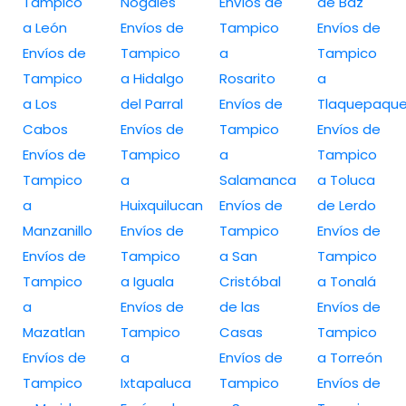
Tampico
Nogales
Envíos de
de Baz
a León
Envíos de
Tampico
Envíos de
Envíos de
Tampico
a
Tampico
Tampico
a Hidalgo
Rosarito
a
a Los
del Parral
Envíos de
Tlaquepaqu
Cabos
Envíos de
Tampico
Envíos de
Envíos de
Tampico
a
Tampico
Tampico
a
Salamanca
a Toluca
a
Huixquilucan
Envíos de
de Lerdo
Manzanillo
Envíos de
Tampico
Envíos de
Envíos de
Tampico
a San
Tampico
Tampico
a Iguala
Cristóbal
a Tonalá
a
Envíos de
de las
Envíos de
Mazatlan
Tampico
Casas
Tampico
Envíos de
a
Envíos de
a Torreón
Tampico
Ixtapaluca
Tampico
Envíos de