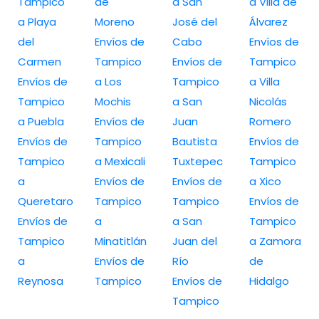
Tampico
de
a San
a Villa de
a Playa
Moreno
José del
Álvarez
del
Envíos de
Cabo
Envíos de
Carmen
Tampico
Envíos de
Tampico
Envíos de
a Los
Tampico
a Villa
Tampico
Mochis
a San
Nicolás
a Puebla
Envíos de
Juan
Romero
Envíos de
Tampico
Bautista
Envíos de
Tampico
a Mexicali
Tuxtepec
Tampico
a
Envíos de
Envíos de
a Xico
Queretaro
Tampico
Tampico
Envíos de
Envíos de
a
a San
Tampico
Tampico
Minatitlán
Juan del
a Zamora
a
Envíos de
Río
de
Reynosa
Tampico
Envíos de
Hidalgo
Tampico