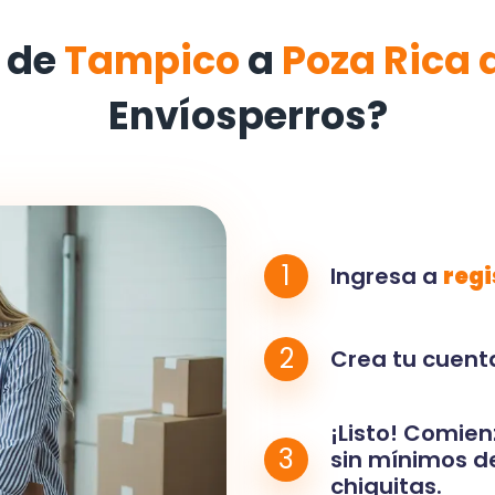
 de
Tampico
a
Poza Rica 
Envíosperros?
1
Ingresa a
regi
2
Crea tu cuenta
¡Listo! Comien
3
sin mínimos de
chiquitas.