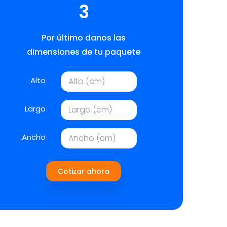
3
Por último danos las
dimensiones de tu paquete
Alto
Largo
Ancho
Cotizar ahora