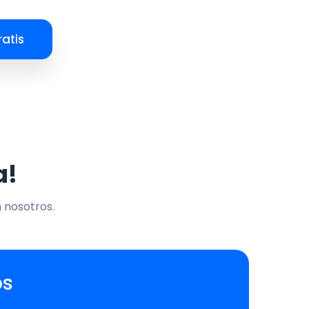
atis
a!
n nosotros.
os