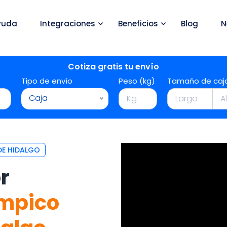
yuda
Integraciones
Beneficios
Blog
N
Cotiza gratis tu envío
Tipo de envío
Peso (kg)
Tamaño de caj
Caja
DE HIDALGO
r
mpico