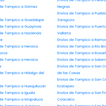
 Tampico a Gómez
Negras
Envíos de Tampico a Puebla de
Envíos de Tampico a Guadalupe
Zaragoza
Envíos de Tampico a Guaymas
Envíos de Tampico a Puerto
Tampico a Hacienda
Vallarta
Fe
Envíos de Tampico
Tampico a Heroica
Envíos de Tampico a R
oros
Envíos de Tampico a Ros
Tampico a Heroica
Envíos de Tampico 
s
Envíos de Tampico a San Cristóbal
ampico a Hidalgo del
de las Casas
Envíos de Tampico a San Cristóbal
Envíos de Tampico a Huixquilucan
Ecatepec
Envíos de Tampico a Iguala
Envíos de Tampico a San Francisco
Envíos de Tampico a Ixtapaluca
Coacalco
Envíos de Tampico a Jiutepec
Envíos de Tampico a San Francisco