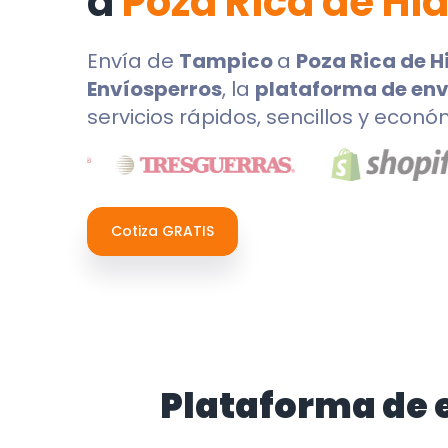
a
Poza Rica de Hi
Envía de
Tampico
a
Poza Rica de H
Envíosperros
, la
plataforma de env
servicios rápidos, sencillos y econó
Cotiza GRATIS
Plataforma de 