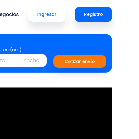
egocios
Ingresar
Registro
a en (cm)
Cotizar envío