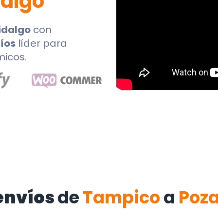
dalgo
idalgo
con
íos
líder para
micos.
envíos
de
Tampico
a
Poza