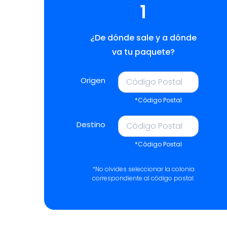
1
¿De dónde sale y a dónde
va tu paquete?
Origen
*Código Postal
Destino
*Código Postal
*No olvides seleccionar la colonia
correspondiente al código postal.