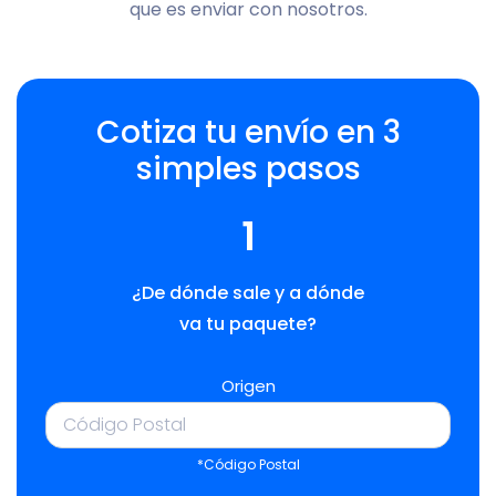
que es enviar con nosotros.
Cotiza tu envío en 3
simples pasos
1
¿De dónde sale y a dónde
va tu paquete?
Origen
*Código Postal