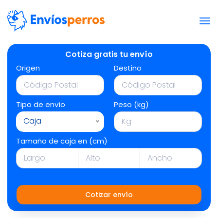
Cotiza gratis tu envío
Origen
Destino
Tipo de envío
Peso (kg)
Caja
Tamaño de caja en (cm)
Cotizar envío