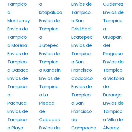
Tampico
a
Envíos de
Gutiérrez
a
Ixtapaluca
Tampico
Envíos de
Monterrey
Envíos de
a San
Tampico
Envíos de
Tampico
Cristóbal
a
Tampico
a
Ecatepec
Uruapan
a Morelia
Jiutepec
Envíos de
del
Envíos de
Envíos de
Tampico
Progreso
Tampico
Tampico
a San
Envíos de
a Oaxaca
a Kanasín
Francisco
Tampico
Envíos de
Envíos de
Coacalco
a Victoria
Tampico
Tampico
Envíos de
de
a
a La
Tampico
Durango
Pachuca
Piedad
a San
Envíos de
Envíos de
de
Francisco
Tampico
Tampico
Cabadas
de
a Villa de
a Playa
Envíos de
Campeche
Álvarez