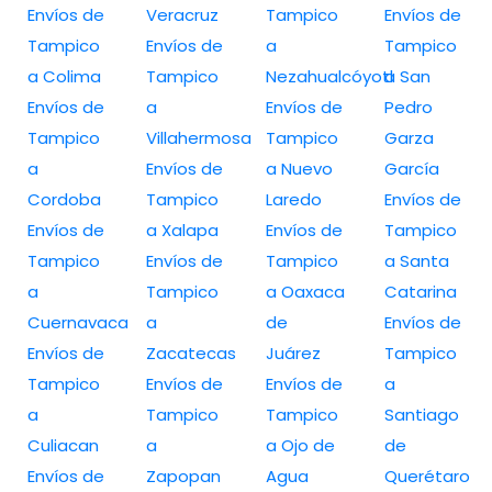
Envíos de
Veracruz
Tampico
Envíos de
Tampico
Envíos de
a
Tampico
a Colima
Tampico
Nezahualcóyotl
a San
Envíos de
a
Envíos de
Pedro
Tampico
Villahermosa
Tampico
Garza
a
Envíos de
a Nuevo
García
Cordoba
Tampico
Laredo
Envíos de
Envíos de
a Xalapa
Envíos de
Tampico
Tampico
Envíos de
Tampico
a Santa
a
Tampico
a Oaxaca
Catarina
Cuernavaca
a
de
Envíos de
Envíos de
Zacatecas
Juárez
Tampico
Tampico
Envíos de
Envíos de
a
a
Tampico
Tampico
Santiago
Culiacan
a
a Ojo de
de
Envíos de
Zapopan
Agua
Querétaro