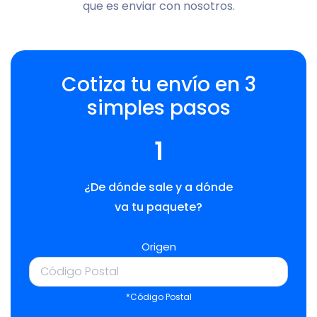
que es enviar con nosotros.
Cotiza tu envío en 3
simples pasos
1
¿De dónde sale y a dónde
va tu paquete?
Origen
*Código Postal