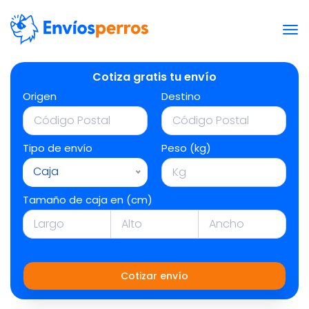
Cotiza gratis tu envío
Origen
Destino
Tipo de envío
Peso (kg)
Caja
Tamaño de caja en (cm)
Cotizar envío