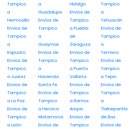
Tampico
a
Hidalgo
Tampico
a
Guadalupe
Envíos de
a
Hermosillo
Envíos de
Tampico
Tehuacán
Envíos de
Tampico
a Puebla
Envíos de
Tampico
a
de
Tampico
a
Guaymas
Zaragoza
a
Irapuato
Envíos de
Envíos de
Temixco
Envíos de
Tampico
Tampico
Envíos de
Tampico
a
a Puerto
Tampico
a Juarez
Hacienda
Vallarta
a Tepic
Envíos de
Santa Fe
Envíos de
Envíos de
Tampico
Envíos de
Tampico
Tampico
a La Paz
Tampico
a Ramos
a
Envíos de
a Heroica
Arizpe
Tlalnepantla
Tampico
Matamoros
Envíos de
de Baz
a León
Envíos de
Tampico
Envíos de