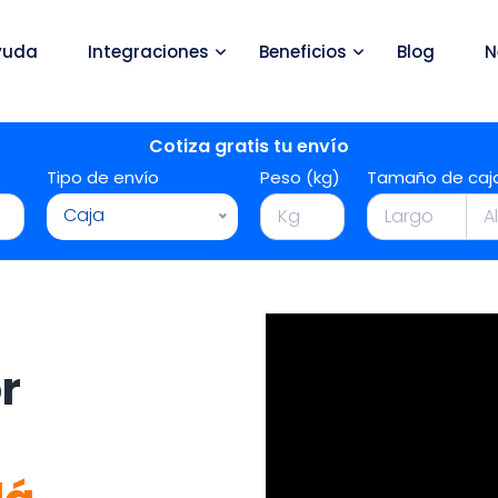
yuda
Integraciones
Beneficios
Blog
N
Cotiza gratis tu envío
Tipo de envío
Peso (kg)
Tamaño de caj
Caja
r