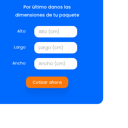
Por último danos las
dimensiones de tu paquete
Alto
Largo
Ancho
Cotizar ahora