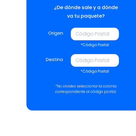
¿De dónde sale y a dónde
va tu paquete?
Origen
*Código Postal
Destino
*Código Postal
*No olvides seleccionar la colonia
correspondiente al código postal.