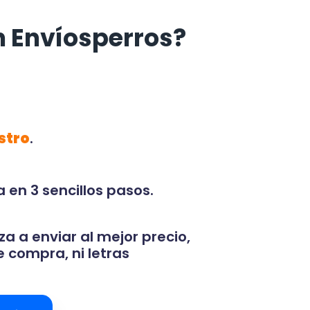
n Envíosperros?
stro
.
 en 3 sencillos pasos.
za a enviar al mejor precio,
 compra, ni letras