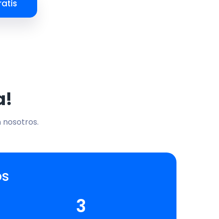
atis
a!
n nosotros.
os
3