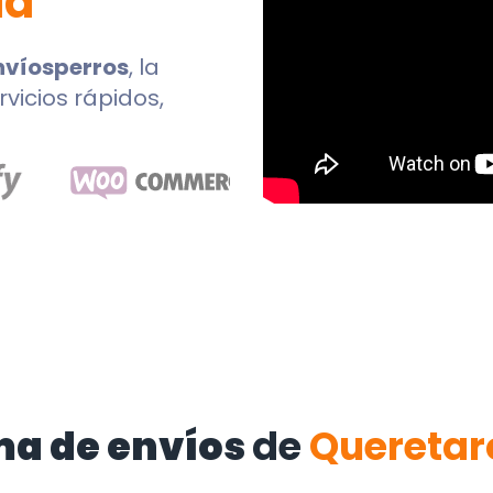
lá
nvíosperros
, la
rvicios rápidos,
ma de envíos
de
Quereta