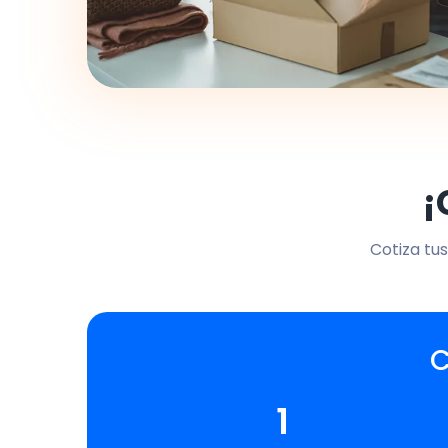
¡
Cotiza tus
C
1