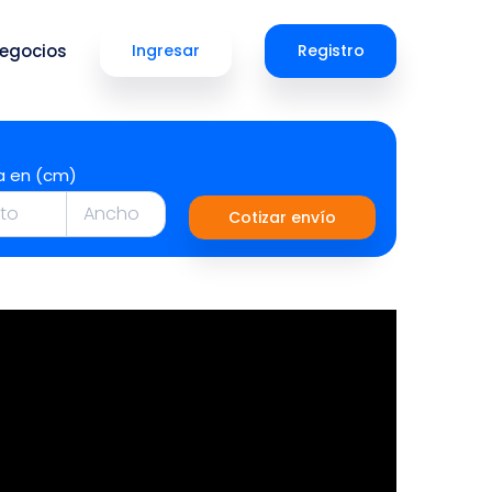
egocios
Ingresar
Registro
a en (cm)
Cotizar envío