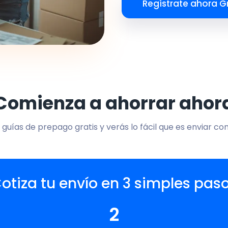
Regístrate ahora Gr
Comienza a ahorrar ahor
 guías de prepago gratis y verás lo fácil que es enviar co
otiza tu envío en 3 simples pas
2