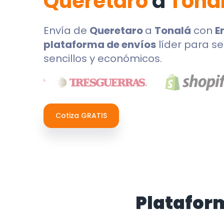
Queretaro
a
Tona
Envía de
Queretaro
a
Tonalá
con
E
plataforma de envíos
líder para se
sencillos y económicos.
Cotiza GRATIS
Platafor