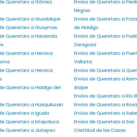
 Queretaro a Gómez
Envíos de Queretaro a Piedras
Negras
Envíos de Queretaro a Guadalupe
Envíos de Queretaro a Poza Rica
Envíos de Queretaro a Guaymas
de Hidalgo
Queretaro a Hacienda
Envíos de Queretaro a Puebla de
Fe
Zaragoza
Queretaro a Heroica
Envíos de Queretaro a Puerto
oros
Vallarta
Queretaro a Heroica
Envíos de Quereta
s
Envíos de Queretaro a Ramos
ueretaro a Hidalgo del
Arizpe
Envíos de Queretar
Envíos de Queretaro a Huixquilucan
Envíos de Queretaro
Envíos de Queretaro a Iguala
Envíos de Quere
Envíos de Queretaro a Ixtapaluca
Envíos de Queretaro a San
Envíos de Queretaro a Jiutepec
Cristóbal de las Casas