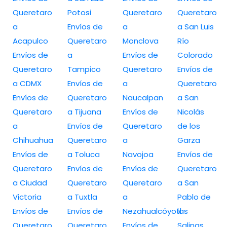
Queretaro
Potosi
Queretaro
Queretaro
a
Envíos de
a
a San Luis
Acapulco
Queretaro
Monclova
Río
Envíos de
a
Envíos de
Colorado
Queretaro
Tampico
Queretaro
Envíos de
a CDMX
Envíos de
a
Queretaro
Envíos de
Queretaro
Naucalpan
a San
Queretaro
a Tijuana
Envíos de
Nicolás
a
Envíos de
Queretaro
de los
Chihuahua
Queretaro
a
Garza
Envíos de
a Toluca
Navojoa
Envíos de
Queretaro
Envíos de
Envíos de
Queretaro
a Ciudad
Queretaro
Queretaro
a San
Victoria
a Tuxtla
a
Pablo de
Envíos de
Envíos de
Nezahualcóyotl
las
Queretaro
Queretaro
Envíos de
Salinas