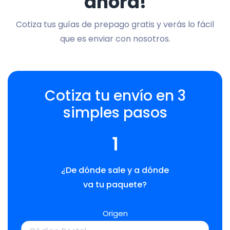
ahora!
Cotiza tus guías de prepago gratis y verás lo fácil
que es enviar con nosotros.
Cotiza tu envío en 3
simples pasos
1
¿De dónde sale y a dónde
va tu paquete?
Origen