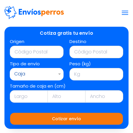
Cotiza gratis tu envío
Origen
Destino
Tipo de envío
Peso (kg)
Caja
Tamaño de caja en (cm)
Cotizar envío