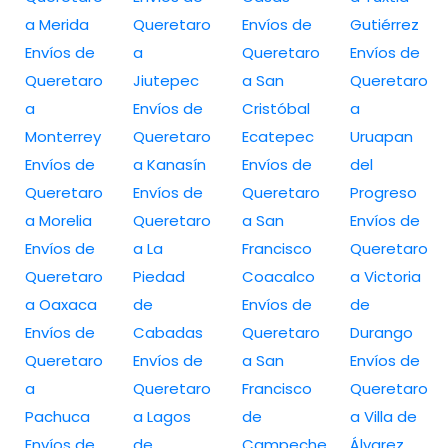
a Merida
Queretaro
Envíos de
Gutiérrez
Envíos de
a
Queretaro
Envíos de
Queretaro
Jiutepec
a San
Queretaro
a
Envíos de
Cristóbal
a
Monterrey
Queretaro
Ecatepec
Uruapan
Envíos de
a Kanasín
Envíos de
del
Queretaro
Envíos de
Queretaro
Progreso
a Morelia
Queretaro
a San
Envíos de
Envíos de
a La
Francisco
Queretaro
Queretaro
Piedad
Coacalco
a Victoria
a Oaxaca
de
Envíos de
de
Envíos de
Cabadas
Queretaro
Durango
Queretaro
Envíos de
a San
Envíos de
a
Queretaro
Francisco
Queretaro
Pachuca
a Lagos
de
a Villa de
Envíos de
de
Campeche
Álvarez