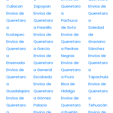
Culiacan
Zapopan
Queretaro
Envíos de
Envíos de
Envíos de
a
Queretaro
Queretaro
Queretaro
Pachuca
a
a
a Fresnillo
de Soto
Soledad
Ecatepec
Envíos de
Envíos de
de
Envíos de
Queretaro
Queretaro
Graciano
Queretaro
a García
a Piedras
Sánchez
a
Envíos de
Negras
Envíos de
Ensenada
Queretaro
Envíos de
Queretaro
Envíos de
a General
Queretaro
a
Queretaro
Escobedo
a Poza
Tapachula
a
Envíos de
Rica de
Envíos de
Guadalajara
Queretaro
Hidalgo
Queretaro
Envíos de
a Gómez
Envíos de
a
Queretaro
Palacio
Queretaro
Tehuacán
a
Envíos de
a Puebla
Envíos de