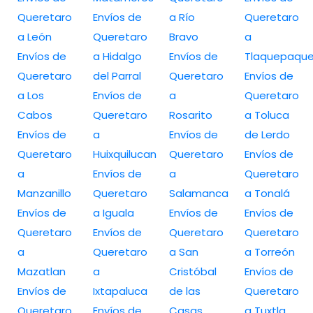
Queretaro
Envíos de
a Río
Queretaro
a León
Queretaro
Bravo
a
Envíos de
a Hidalgo
Envíos de
Tlaquepaqu
Queretaro
del Parral
Queretaro
Envíos de
a Los
Envíos de
a
Queretaro
Cabos
Queretaro
Rosarito
a Toluca
Envíos de
a
Envíos de
de Lerdo
Queretaro
Huixquilucan
Queretaro
Envíos de
a
Envíos de
a
Queretaro
Manzanillo
Queretaro
Salamanca
a Tonalá
Envíos de
a Iguala
Envíos de
Envíos de
Queretaro
Envíos de
Queretaro
Queretaro
a
Queretaro
a San
a Torreón
Mazatlan
a
Cristóbal
Envíos de
Envíos de
Ixtapaluca
de las
Queretaro
Queretaro
Envíos de
Casas
a Tuxtla