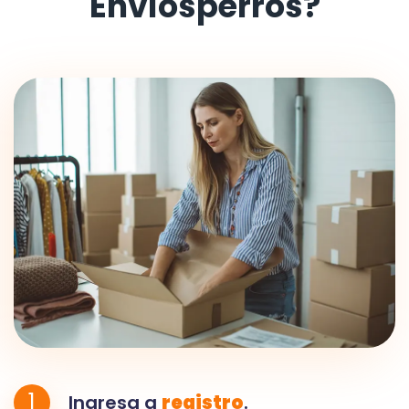
Envíosperros?
1
Ingresa a
registro
.