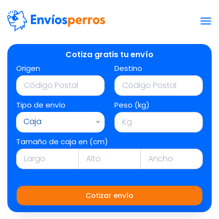
Cotiza gratis tu envío
Origen
Destino
Tipo de envío
Peso (kg)
Caja
Tamaño de caja en (cm)
Cotizar envío