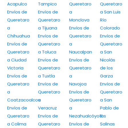
Acapulco
Tampico
Queretaro
Queretaro
Envíos de
Envíos de
a
a San Luis
Queretaro
Queretaro
Monclova
Río
a
a Tijuana
Envíos de
Colorado
Chihuahua
Envíos de
Queretaro
Envíos de
Envíos de
Queretaro
a
Queretaro
Queretaro
a Toluca
Naucalpan
a San
a Ciudad
Envíos de
Envíos de
Nicolás
Victoria
Queretaro
Queretaro
de los
Envíos de
a Tuxtla
a
Garza
Queretaro
Envíos de
Navojoa
Envíos de
a
Queretaro
Envíos de
Queretaro
Coatzacoalcos
a
Queretaro
a San
Envíos de
Veracruz
a
Pablo de
Queretaro
Envíos de
Nezahualcóyotl
las
a Colima
Queretaro
Envíos de
Salinas