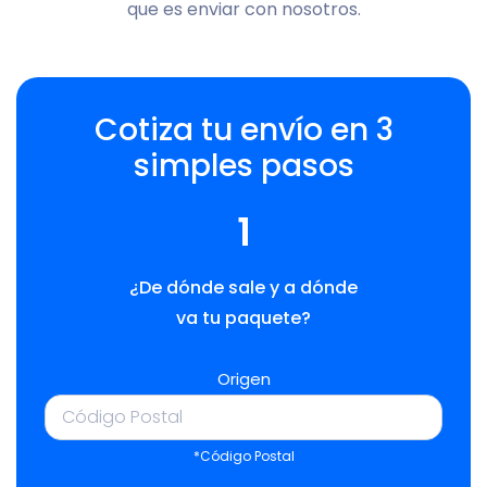
que es enviar con nosotros.
Cotiza tu envío en 3
simples pasos
1
¿De dónde sale y a dónde
va tu paquete?
Origen
*Código Postal