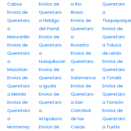
Cabos
Envíos de
a Río
Queretaro
Envíos de
Queretaro
Bravo
a
Queretaro
a Hidalgo
Envíos de
Tlaquepaqu
a
del Parral
Queretaro
Envíos de
Manzanillo
Envíos de
a
Queretaro
Envíos de
Queretaro
Rosarito
a Toluca
Queretaro
a
Envíos de
de Lerdo
a
Huixquilucan
Queretaro
Envíos de
Mazatlan
Envíos de
a
Queretaro
Envíos de
Queretaro
Salamanca
a Tonalá
Queretaro
a Iguala
Envíos de
Envíos de
a Merida
Envíos de
Queretaro
Queretaro
Envíos de
Queretaro
a San
a Torreón
Queretaro
a
Cristóbal
Envíos de
a
Ixtapaluca
de las
Queretaro
Monterrey
Envíos de
Casas
a Tuxtla