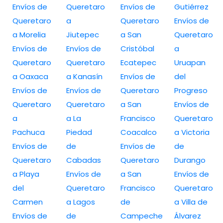
Envíos de
Queretaro
Envíos de
Gutiérrez
Queretaro
a
Queretaro
Envíos de
a Morelia
Jiutepec
a San
Queretaro
Envíos de
Envíos de
Cristóbal
a
Queretaro
Queretaro
Ecatepec
Uruapan
a Oaxaca
a Kanasín
Envíos de
del
Envíos de
Envíos de
Queretaro
Progreso
Queretaro
Queretaro
a San
Envíos de
a
a La
Francisco
Queretaro
Pachuca
Piedad
Coacalco
a Victoria
Envíos de
de
Envíos de
de
Queretaro
Cabadas
Queretaro
Durango
a Playa
Envíos de
a San
Envíos de
del
Queretaro
Francisco
Queretaro
Carmen
a Lagos
de
a Villa de
Envíos de
de
Campeche
Álvarez