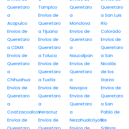
Queretaro
Tampico
Queretaro
Queretaro
a
Envíos de
a
a San Luis
Acapulco
Queretaro
Monclova
Río
Envíos de
a Tijuana
Envíos de
Colorado
Queretaro
Envíos de
Queretaro
Envíos de
a CDMX
Queretaro
a
Queretaro
Envíos de
a Toluca
Naucalpan
a San
Queretaro
Envíos de
Envíos de
Nicolás
a
Queretaro
Queretaro
de los
Chihuahua
a Tuxtla
a
Garza
Envíos de
Envíos de
Navojoa
Envíos de
Queretaro
Queretaro
Envíos de
Queretaro
a
a
Queretaro
a San
Coatzacoalcos
Veracruz
a
Pablo de
Envíos de
Envíos de
Nezahualcóyotl
las
Queretaro
Queretaro
Envíos de
Salinas