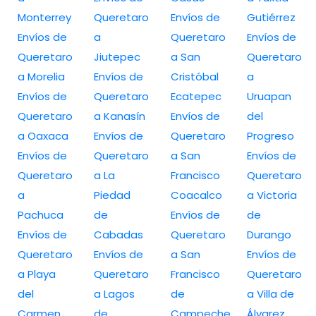
Monterrey
Queretaro
Envíos de
Gutiérrez
Envíos de
a
Queretaro
Envíos de
Queretaro
Jiutepec
a San
Queretaro
a Morelia
Envíos de
Cristóbal
a
Envíos de
Queretaro
Ecatepec
Uruapan
Queretaro
a Kanasín
Envíos de
del
a Oaxaca
Envíos de
Queretaro
Progreso
Envíos de
Queretaro
a San
Envíos de
Queretaro
a La
Francisco
Queretaro
a
Piedad
Coacalco
a Victoria
Pachuca
de
Envíos de
de
Envíos de
Cabadas
Queretaro
Durango
Queretaro
Envíos de
a San
Envíos de
a Playa
Queretaro
Francisco
Queretaro
del
a Lagos
de
a Villa de
Carmen
de
Campeche
Álvarez