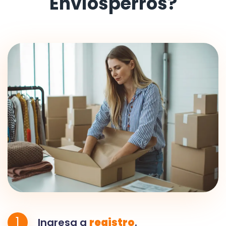
Envíosperros?
1
Ingresa a
registro
.