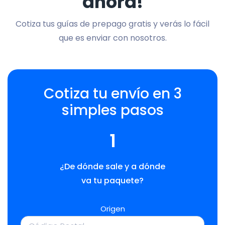
ahora!
Cotiza tus guías de prepago gratis y verás lo fácil
que es enviar con nosotros.
Cotiza tu envío en 3
simples pasos
1
¿De dónde sale y a dónde
va tu paquete?
Origen