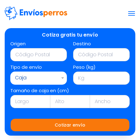
Cotiza gratis tu envío
Origen
Destino
Tipo de envío
Peso (kg)
Caja
Tamaño de caja en (cm)
Cotizar envío