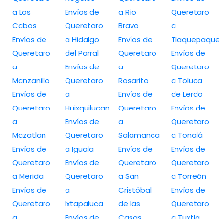
a Los
Envíos de
a Río
Queretaro
Cabos
Queretaro
Bravo
a
Envíos de
a Hidalgo
Envíos de
Tlaquepaqu
Queretaro
del Parral
Queretaro
Envíos de
a
Envíos de
a
Queretaro
Manzanillo
Queretaro
Rosarito
a Toluca
Envíos de
a
Envíos de
de Lerdo
Queretaro
Huixquilucan
Queretaro
Envíos de
a
Envíos de
a
Queretaro
Mazatlan
Queretaro
Salamanca
a Tonalá
Envíos de
a Iguala
Envíos de
Envíos de
Queretaro
Envíos de
Queretaro
Queretaro
a Merida
Queretaro
a San
a Torreón
Envíos de
a
Cristóbal
Envíos de
Queretaro
Ixtapaluca
de las
Queretaro
a
Envíos de
Casas
a Tuxtla