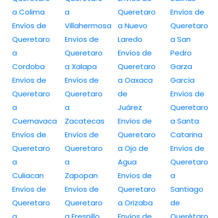
a Colima
a
Queretaro
Envíos de
Envíos de
Villahermosa
a Nuevo
Queretaro
Queretaro
Envíos de
Laredo
a San
a
Queretaro
Envíos de
Pedro
Cordoba
a Xalapa
Queretaro
Garza
Envíos de
Envíos de
a Oaxaca
García
Queretaro
Queretaro
de
Envíos de
a
a
Juárez
Queretaro
Cuernavaca
Zacatecas
Envíos de
a Santa
Envíos de
Envíos de
Queretaro
Catarina
Queretaro
Queretaro
a Ojo de
Envíos de
a
a
Agua
Queretaro
Culiacan
Zapopan
Envíos de
a
Envíos de
Envíos de
Queretaro
Santiago
Queretaro
Queretaro
a Orizaba
de
a
a Fresnillo
Envíos de
Querétaro