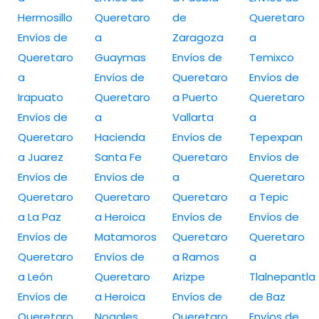
Hermosillo
Queretaro
de
Queretaro
Envíos de
a
Zaragoza
a
Queretaro
Guaymas
Envíos de
Temixco
a
Envíos de
Queretaro
Envíos de
Irapuato
Queretaro
a Puerto
Queretaro
Envíos de
a
Vallarta
a
Queretaro
Hacienda
Envíos de
Tepexpan
a Juarez
Santa Fe
Queretaro
Envíos de
Envíos de
Envíos de
a
Queretaro
Queretaro
Queretaro
Queretaro
a Tepic
a La Paz
a Heroica
Envíos de
Envíos de
Envíos de
Matamoros
Queretaro
Queretaro
Queretaro
Envíos de
a Ramos
a
a León
Queretaro
Arizpe
Tlalnepantla
Envíos de
a Heroica
Envíos de
de Baz
Queretaro
Nogales
Queretaro
Envíos de