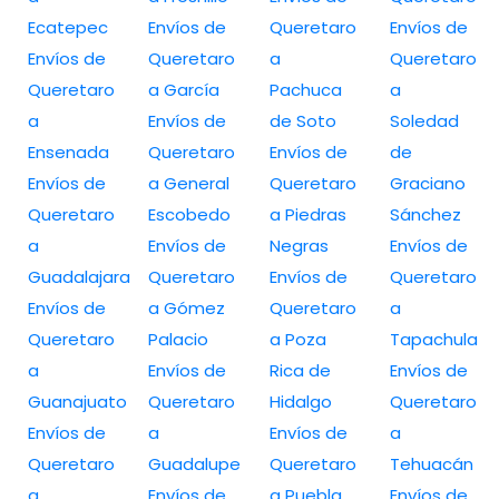
Ecatepec
Envíos de
Queretaro
Envíos de
Envíos de
Queretaro
a
Queretaro
Queretaro
a García
Pachuca
a
a
Envíos de
de Soto
Soledad
Ensenada
Queretaro
Envíos de
de
Envíos de
a General
Queretaro
Graciano
Queretaro
Escobedo
a Piedras
Sánchez
a
Envíos de
Negras
Envíos de
Guadalajara
Queretaro
Envíos de
Queretaro
Envíos de
a Gómez
Queretaro
a
Queretaro
Palacio
a Poza
Tapachula
a
Envíos de
Rica de
Envíos de
Guanajuato
Queretaro
Hidalgo
Queretaro
Envíos de
a
Envíos de
a
Queretaro
Guadalupe
Queretaro
Tehuacán
a
Envíos de
a Puebla
Envíos de