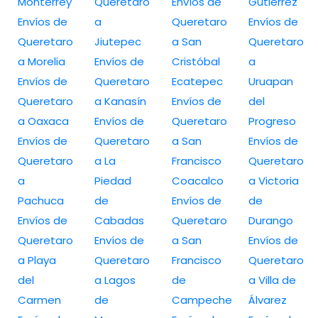
Monterrey
Queretaro
Envíos de
Gutiérrez
Envíos de
a
Queretaro
Envíos de
Queretaro
Jiutepec
a San
Queretaro
a Morelia
Envíos de
Cristóbal
a
Envíos de
Queretaro
Ecatepec
Uruapan
Queretaro
a Kanasín
Envíos de
del
a Oaxaca
Envíos de
Queretaro
Progreso
Envíos de
Queretaro
a San
Envíos de
Queretaro
a La
Francisco
Queretaro
a
Piedad
Coacalco
a Victoria
Pachuca
de
Envíos de
de
Envíos de
Cabadas
Queretaro
Durango
Queretaro
Envíos de
a San
Envíos de
a Playa
Queretaro
Francisco
Queretaro
del
a Lagos
de
a Villa de
Carmen
de
Campeche
Álvarez