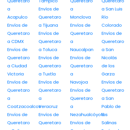
Queretaro
Tampico
Queretaro
Queretaro
a
Envíos de
a
a San Luis
Acapulco
Queretaro
Monclova
Río
Envíos de
a Tijuana
Envíos de
Colorado
Queretaro
Envíos de
Queretaro
Envíos de
a CDMX
Queretaro
a
Queretaro
Envíos de
a Toluca
Naucalpan
a San
Queretaro
Envíos de
Envíos de
Nicolás
a Ciudad
Queretaro
Queretaro
de los
Victoria
a Tuxtla
a
Garza
Envíos de
Envíos de
Navojoa
Envíos de
Queretaro
Queretaro
Envíos de
Queretaro
a
a
Queretaro
a San
Coatzacoalcos
Veracruz
a
Pablo de
Envíos de
Envíos de
Nezahualcóyotl
las
Queretaro
Queretaro
Envíos de
Salinas