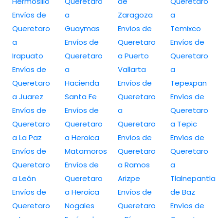
Hermosillo
Queretaro
de
Queretaro
Envíos de
a
Zaragoza
a
Queretaro
Guaymas
Envíos de
Temixco
a
Envíos de
Queretaro
Envíos de
Irapuato
Queretaro
a Puerto
Queretaro
Envíos de
a
Vallarta
a
Queretaro
Hacienda
Envíos de
Tepexpan
a Juarez
Santa Fe
Queretaro
Envíos de
Envíos de
Envíos de
a
Queretaro
Queretaro
Queretaro
Queretaro
a Tepic
a La Paz
a Heroica
Envíos de
Envíos de
Envíos de
Matamoros
Queretaro
Queretaro
Queretaro
Envíos de
a Ramos
a
a León
Queretaro
Arizpe
Tlalnepantla
Envíos de
a Heroica
Envíos de
de Baz
Queretaro
Nogales
Queretaro
Envíos de