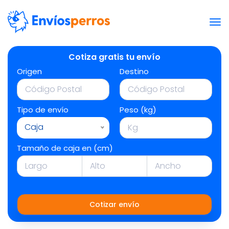
Cotiza gratis tu envío
Origen
Destino
Tipo de envío
Peso (kg)
Caja
Tamaño de caja en (cm)
Cotizar envío