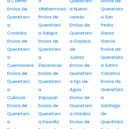
a Colima
a
Queretaro
Envíos de
Envíos de
Villahermosa
a Nuevo
Queretaro
Queretaro
Envíos de
Laredo
a San
a
Queretaro
Envíos de
Pedro
Cordoba
a Xalapa
Queretaro
Garza
Envíos de
Envíos de
a Oaxaca
García
Queretaro
Queretaro
de
Envíos de
a
a
Juárez
Queretaro
Cuernavaca
Zacatecas
Envíos de
a Santa
Envíos de
Envíos de
Queretaro
Catarina
Queretaro
Queretaro
a Ojo de
Envíos de
a
a
Agua
Queretaro
Culiacan
Zapopan
Envíos de
a
Envíos de
Envíos de
Queretaro
Santiago
Queretaro
Queretaro
a Orizaba
de
a
a Fresnillo
Envíos de
Querétaro