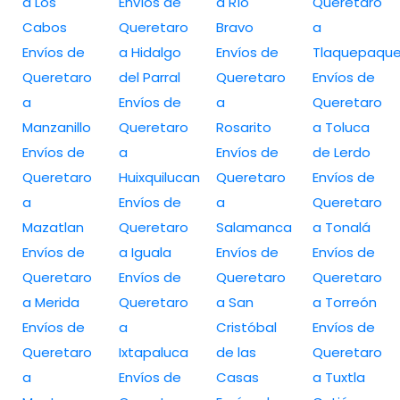
a Los
Envíos de
a Río
Queretaro
Cabos
Queretaro
Bravo
a
Envíos de
a Hidalgo
Envíos de
Tlaquepaqu
Queretaro
del Parral
Queretaro
Envíos de
a
Envíos de
a
Queretaro
Manzanillo
Queretaro
Rosarito
a Toluca
Envíos de
a
Envíos de
de Lerdo
Queretaro
Huixquilucan
Queretaro
Envíos de
a
Envíos de
a
Queretaro
Mazatlan
Queretaro
Salamanca
a Tonalá
Envíos de
a Iguala
Envíos de
Envíos de
Queretaro
Envíos de
Queretaro
Queretaro
a Merida
Queretaro
a San
a Torreón
Envíos de
a
Cristóbal
Envíos de
Queretaro
Ixtapaluca
de las
Queretaro
a
Envíos de
Casas
a Tuxtla