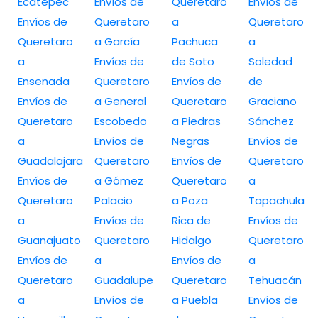
Ecatepec
Envíos de
Queretaro
Envíos de
Envíos de
Queretaro
a
Queretaro
Queretaro
a García
Pachuca
a
a
Envíos de
de Soto
Soledad
Ensenada
Queretaro
Envíos de
de
Envíos de
a General
Queretaro
Graciano
Queretaro
Escobedo
a Piedras
Sánchez
a
Envíos de
Negras
Envíos de
Guadalajara
Queretaro
Envíos de
Queretaro
Envíos de
a Gómez
Queretaro
a
Queretaro
Palacio
a Poza
Tapachula
a
Envíos de
Rica de
Envíos de
Guanajuato
Queretaro
Hidalgo
Queretaro
Envíos de
a
Envíos de
a
Queretaro
Guadalupe
Queretaro
Tehuacán
a
Envíos de
a Puebla
Envíos de