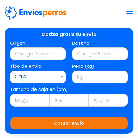
Cotiza gratis tu envío
Origen
Destino
Tipo de envío
Peso (kg)
Caja
Tamaño de caja en (cm)
Cotizar envío