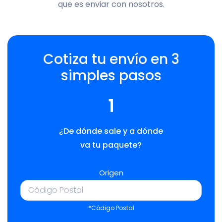
que es enviar con nosotros.
Cotiza tu envío en 3
simples pasos
1
¿De dónde sale y a dónde
va tu paquete?
Origen
*Código Postal