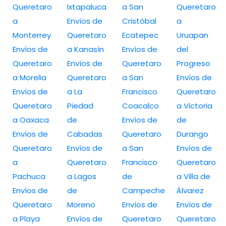
Queretaro
Ixtapaluca
a San
Queretaro
a
Envíos de
Cristóbal
a
Monterrey
Queretaro
Ecatepec
Uruapan
Envíos de
a Kanasín
Envíos de
del
Queretaro
Envíos de
Queretaro
Progreso
a Morelia
Queretaro
a San
Envíos de
Envíos de
a La
Francisco
Queretaro
Queretaro
Piedad
Coacalco
a Victoria
a Oaxaca
de
Envíos de
de
Envíos de
Cabadas
Queretaro
Durango
Queretaro
Envíos de
a San
Envíos de
a
Queretaro
Francisco
Queretaro
Pachuca
a Lagos
de
a Villa de
Envíos de
de
Campeche
Álvarez
Queretaro
Moreno
Envíos de
Envíos de
a Playa
Envíos de
Queretaro
Queretaro