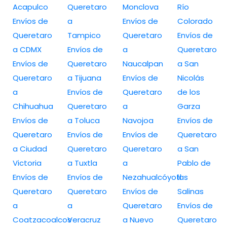
Acapulco
Queretaro
Monclova
Río
Envíos de
a
Envíos de
Colorado
Queretaro
Tampico
Queretaro
Envíos de
a CDMX
Envíos de
a
Queretaro
Envíos de
Queretaro
Naucalpan
a San
Queretaro
a Tijuana
Envíos de
Nicolás
a
Envíos de
Queretaro
de los
Chihuahua
Queretaro
a
Garza
Envíos de
a Toluca
Navojoa
Envíos de
Queretaro
Envíos de
Envíos de
Queretaro
a Ciudad
Queretaro
Queretaro
a San
Victoria
a Tuxtla
a
Pablo de
Envíos de
Envíos de
Nezahualcóyotl
las
Queretaro
Queretaro
Envíos de
Salinas
a
a
Queretaro
Envíos de
Coatzacoalcos
Veracruz
a Nuevo
Queretaro