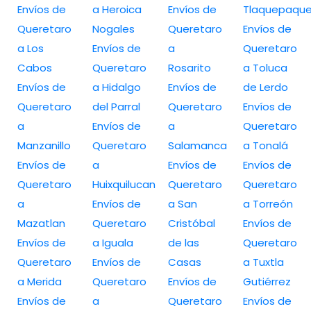
Envíos de
a Heroica
Envíos de
Tlaquepaqu
Queretaro
Nogales
Queretaro
Envíos de
a Los
Envíos de
a
Queretaro
Cabos
Queretaro
Rosarito
a Toluca
Envíos de
a Hidalgo
Envíos de
de Lerdo
Queretaro
del Parral
Queretaro
Envíos de
a
Envíos de
a
Queretaro
Manzanillo
Queretaro
Salamanca
a Tonalá
Envíos de
a
Envíos de
Envíos de
Queretaro
Huixquilucan
Queretaro
Queretaro
a
Envíos de
a San
a Torreón
Mazatlan
Queretaro
Cristóbal
Envíos de
Envíos de
a Iguala
de las
Queretaro
Queretaro
Envíos de
Casas
a Tuxtla
a Merida
Queretaro
Envíos de
Gutiérrez
Envíos de
a
Queretaro
Envíos de