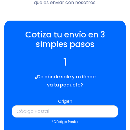
que es enviar con nosotros.
Cotiza tu envío en 3
simples pasos
1
¿De dónde sale y a dónde
va tu paquete?
Origen
*Código Postal