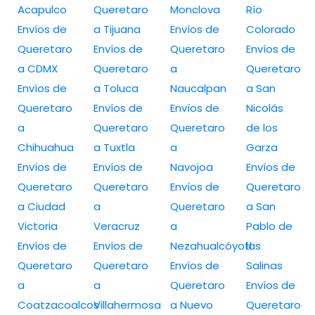
Acapulco
Queretaro
Monclova
Río
Envíos de
a Tijuana
Envíos de
Colorado
Queretaro
Envíos de
Queretaro
Envíos de
a CDMX
Queretaro
a
Queretaro
Envíos de
a Toluca
Naucalpan
a San
Queretaro
Envíos de
Envíos de
Nicolás
a
Queretaro
Queretaro
de los
Chihuahua
a Tuxtla
a
Garza
Envíos de
Envíos de
Navojoa
Envíos de
Queretaro
Queretaro
Envíos de
Queretaro
a Ciudad
a
Queretaro
a San
Victoria
Veracruz
a
Pablo de
Envíos de
Envíos de
Nezahualcóyotl
las
Queretaro
Queretaro
Envíos de
Salinas
a
a
Queretaro
Envíos de
Coatzacoalcos
Villahermosa
a Nuevo
Queretaro