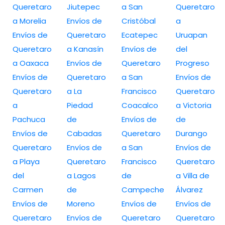
Queretaro
Jiutepec
a San
Queretaro
a Morelia
Envíos de
Cristóbal
a
Envíos de
Queretaro
Ecatepec
Uruapan
Queretaro
a Kanasín
Envíos de
del
a Oaxaca
Envíos de
Queretaro
Progreso
Envíos de
Queretaro
a San
Envíos de
Queretaro
a La
Francisco
Queretaro
a
Piedad
Coacalco
a Victoria
Pachuca
de
Envíos de
de
Envíos de
Cabadas
Queretaro
Durango
Queretaro
Envíos de
a San
Envíos de
a Playa
Queretaro
Francisco
Queretaro
del
a Lagos
de
a Villa de
Carmen
de
Campeche
Álvarez
Envíos de
Moreno
Envíos de
Envíos de
Queretaro
Envíos de
Queretaro
Queretaro