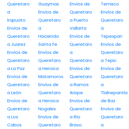
Queretaro
Guaymas
Envíos de
Temixco
a
Envíos de
Queretaro
Envíos de
Irapuato
Queretaro
a Puerto
Queretaro
Envíos de
a
Vallarta
a
Queretaro
Hacienda
Envíos de
Tepexpan
a Juarez
Santa Fe
Queretaro
Envíos de
Envíos de
Envíos de
a
Queretaro
Queretaro
Queretaro
Queretaro
a Tepic
a La Paz
a Heroica
Envíos de
Envíos de
Envíos de
Matamoros
Queretaro
Queretaro
Queretaro
Envíos de
a Ramos
a
a León
Queretaro
Arizpe
Tlalnepantla
Envíos de
a Heroica
Envíos de
de Baz
Queretaro
Nogales
Queretaro
Envíos de
a Los
Envíos de
a Río
Queretaro
Cabos
Queretaro
Bravo
a