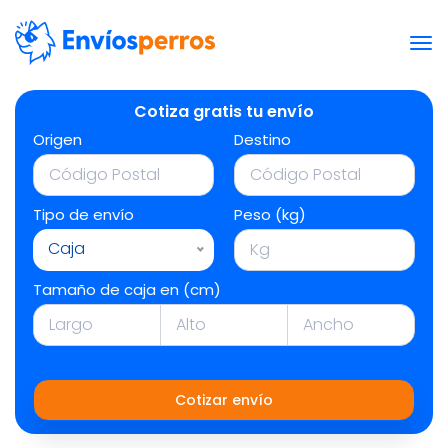
Cotiza gratis tu envío
Origen
Destino
Tipo de envío
Peso (kg)
Caja
Tamaño de caja en (cm)
Cotizar envío