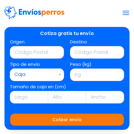
Cotiza gratis tu envío
Origen
Destino
Tipo de envío
Peso (kg)
Caja
Tamaño de caja en (cm)
Cotizar envío