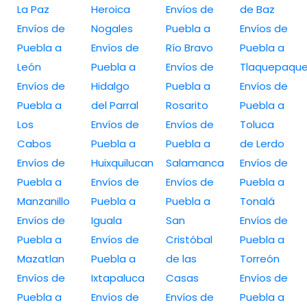
La Paz
Heroica
Envíos de
de Baz
Envíos de
Nogales
Puebla a
Envíos de
Puebla a
Envíos de
Río Bravo
Puebla a
León
Puebla a
Envíos de
Tlaquepaqu
Envíos de
Hidalgo
Puebla a
Envíos de
Puebla a
del Parral
Rosarito
Puebla a
Los
Envíos de
Envíos de
Toluca
Cabos
Puebla a
Puebla a
de Lerdo
Envíos de
Huixquilucan
Salamanca
Envíos de
Puebla a
Envíos de
Envíos de
Puebla a
Manzanillo
Puebla a
Puebla a
Tonalá
Envíos de
Iguala
San
Envíos de
Puebla a
Envíos de
Cristóbal
Puebla a
Mazatlan
Puebla a
de las
Torreón
Envíos de
Ixtapaluca
Casas
Envíos de
Puebla a
Envíos de
Envíos de
Puebla a