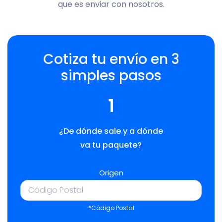
que es enviar con nosotros.
Cotiza tu envío en 3
simples pasos
1
¿De dónde sale y a dónde
va tu paquete?
Origen
*Código Postal