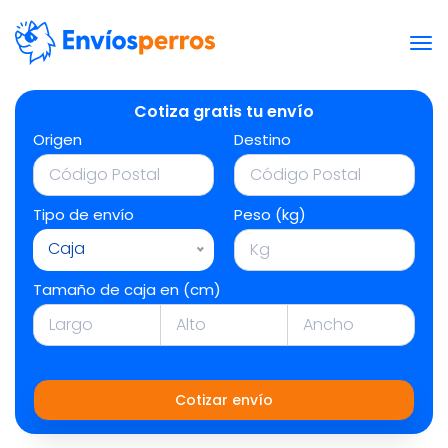
Cotiza gratis tu envío
Origen
Destino
Tipo de envío
Peso (kg)
Caja
Tamaño de caja en (cm)
Cotizar envío