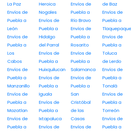
La Paz
Heroica
Envíos de
de Baz
Envíos de
Nogales
Puebla a
Envíos de
Puebla a
Envíos de
Río Bravo
Puebla a
León
Puebla a
Envíos de
Tlaquepaqu
Envíos de
Hidalgo
Puebla a
Envíos de
Puebla a
del Parral
Rosarito
Puebla a
Los
Envíos de
Envíos de
Toluca
Cabos
Puebla a
Puebla a
de Lerdo
Envíos de
Huixquilucan
Salamanca
Envíos de
Puebla a
Envíos de
Envíos de
Puebla a
Manzanillo
Puebla a
Puebla a
Tonalá
Envíos de
Iguala
San
Envíos de
Puebla a
Envíos de
Cristóbal
Puebla a
Mazatlan
Puebla a
de las
Torreón
Envíos de
Ixtapaluca
Casas
Envíos de
Puebla a
Envíos de
Envíos de
Puebla a