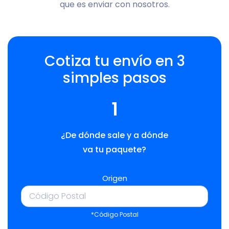
que es enviar con nosotros.
Cotiza tu envío en 3
simples pasos
1
¿De dónde sale y a dónde
va tu paquete?
Origen
*Código Postal