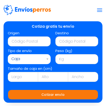
Cotiza gratis tu envío
Origen
Destino
Tipo de envío
Peso (kg)
Caja
Tamaño de caja en (cm)
Cotizar envío