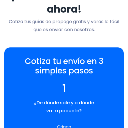
ahora!
Cotiza tus guías de prepago gratis y verás lo fácil
que es enviar con nosotros.
Cotiza tu envío en 3
simples pasos
1
¿De dónde sale y a dónde
va tu paquete?
Origen