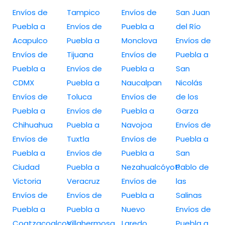
Envíos de
Tampico
Envíos de
San Juan
Puebla a
Envíos de
Puebla a
del Río
Acapulco
Puebla a
Monclova
Envíos de
Envíos de
Tijuana
Envíos de
Puebla a
Puebla a
Envíos de
Puebla a
San
CDMX
Puebla a
Naucalpan
Nicolás
Envíos de
Toluca
Envíos de
de los
Puebla a
Envíos de
Puebla a
Garza
Chihuahua
Puebla a
Navojoa
Envíos de
Envíos de
Tuxtla
Envíos de
Puebla a
Puebla a
Envíos de
Puebla a
San
Ciudad
Puebla a
Nezahualcóyotl
Pablo de
Victoria
Veracruz
Envíos de
las
Envíos de
Envíos de
Puebla a
Salinas
Puebla a
Puebla a
Nuevo
Envíos de
Coatzacoalcos
Villahermosa
Laredo
Puebla a