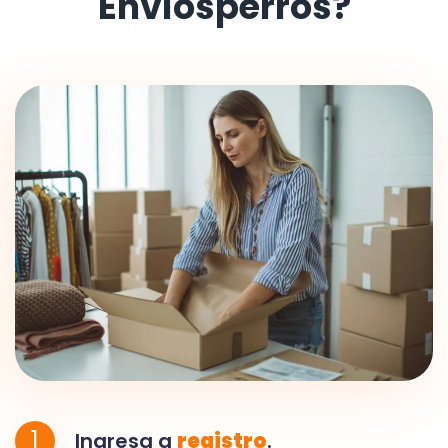
Envíosperros?
1
Ingresa a
registro
.