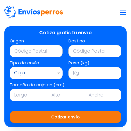
Cotiza gratis tu envío
Origen
Destino
Tipo de envío
Peso (kg)
Caja
Tamaño de caja en (cm)
Cotizar envío