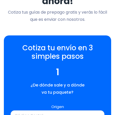
ahora!
Cotiza tus guías de prepago gratis y verás lo fácil
que es enviar con nosotros.
Cotiza tu envío en 3
simples pasos
1
¿De dónde sale y a dónde
va tu paquete?
Origen