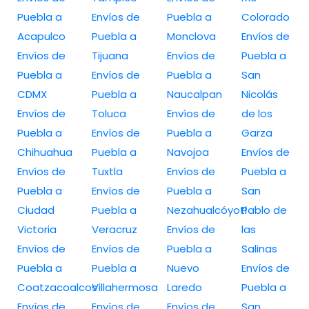
Puebla a
Envíos de
Puebla a
Colorado
Acapulco
Puebla a
Monclova
Envíos de
Envíos de
Tijuana
Envíos de
Puebla a
Puebla a
Envíos de
Puebla a
San
CDMX
Puebla a
Naucalpan
Nicolás
Envíos de
Toluca
Envíos de
de los
Puebla a
Envíos de
Puebla a
Garza
Chihuahua
Puebla a
Navojoa
Envíos de
Envíos de
Tuxtla
Envíos de
Puebla a
Puebla a
Envíos de
Puebla a
San
Ciudad
Puebla a
Nezahualcóyotl
Pablo de
Victoria
Veracruz
Envíos de
las
Envíos de
Envíos de
Puebla a
Salinas
Puebla a
Puebla a
Nuevo
Envíos de
Coatzacoalcos
Villahermosa
Laredo
Puebla a
Envíos de
Envíos de
Envíos de
San