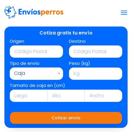
Cotiza gratis tu envío
Origen
Destino
Tipo de envío
Peso (kg)
Caja
Tamaño de caja en (cm)
Cotizar envío