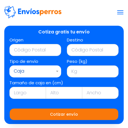
Cotiza gratis tu envío
Origen
Destino
Tipo de envío
Peso (kg)
Caja
Tamaño de caja en (cm)
Cotizar envío