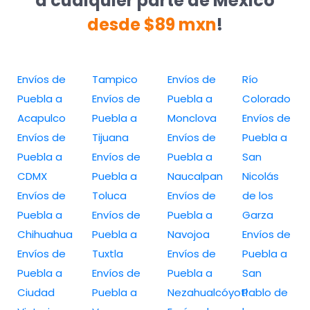
a cualquier parte de México
desde $89 mxn
!
Envíos de
Tampico
Envíos de
Río
Puebla a
Envíos de
Puebla a
Colorado
Acapulco
Puebla a
Monclova
Envíos de
Envíos de
Tijuana
Envíos de
Puebla a
Puebla a
Envíos de
Puebla a
San
CDMX
Puebla a
Naucalpan
Nicolás
Envíos de
Toluca
Envíos de
de los
Puebla a
Envíos de
Puebla a
Garza
Chihuahua
Puebla a
Navojoa
Envíos de
Envíos de
Tuxtla
Envíos de
Puebla a
Puebla a
Envíos de
Puebla a
San
Ciudad
Puebla a
Nezahualcóyotl
Pablo de