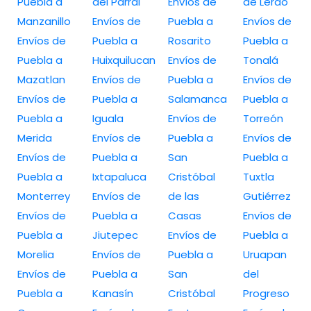
Puebla a
del Parral
Envíos de
de Lerdo
Manzanillo
Envíos de
Puebla a
Envíos de
Envíos de
Puebla a
Rosarito
Puebla a
Puebla a
Huixquilucan
Envíos de
Tonalá
Mazatlan
Envíos de
Puebla a
Envíos de
Envíos de
Puebla a
Salamanca
Puebla a
Puebla a
Iguala
Envíos de
Torreón
Merida
Envíos de
Puebla a
Envíos de
Envíos de
Puebla a
San
Puebla a
Puebla a
Ixtapaluca
Cristóbal
Tuxtla
Monterrey
Envíos de
de las
Gutiérrez
Envíos de
Puebla a
Casas
Envíos de
Puebla a
Jiutepec
Envíos de
Puebla a
Morelia
Envíos de
Puebla a
Uruapan
Envíos de
Puebla a
San
del
Puebla a
Kanasín
Cristóbal
Progreso