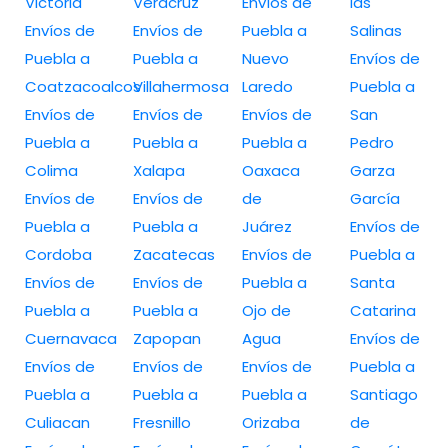
Victoria
Veracruz
Envíos de
las
Envíos de
Envíos de
Puebla a
Salinas
Puebla a
Puebla a
Nuevo
Envíos de
Coatzacoalcos
Villahermosa
Laredo
Puebla a
Envíos de
Envíos de
Envíos de
San
Puebla a
Puebla a
Puebla a
Pedro
Colima
Xalapa
Oaxaca
Garza
Envíos de
Envíos de
de
García
Puebla a
Puebla a
Juárez
Envíos de
Cordoba
Zacatecas
Envíos de
Puebla a
Envíos de
Envíos de
Puebla a
Santa
Puebla a
Puebla a
Ojo de
Catarina
Cuernavaca
Zapopan
Agua
Envíos de
Envíos de
Envíos de
Envíos de
Puebla a
Puebla a
Puebla a
Puebla a
Santiago
Culiacan
Fresnillo
Orizaba
de