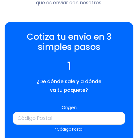
que es enviar con nosotros.
Cotiza tu envío en 3
simples pasos
1
¿De dónde sale y a dónde
va tu paquete?
Origen
*Código Postal