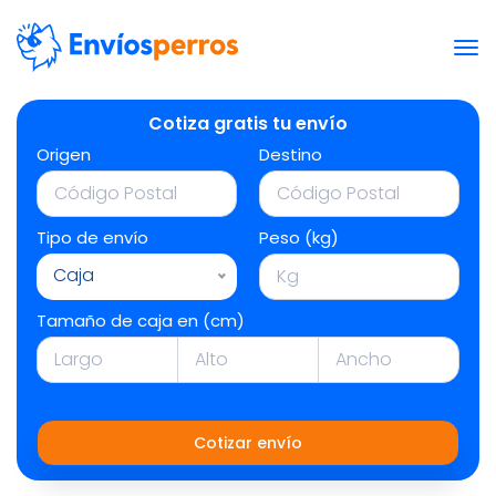
Cotiza gratis tu envío
Origen
Destino
Tipo de envío
Peso (kg)
Caja
Tamaño de caja en (cm)
Cotizar envío