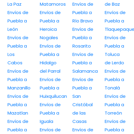
La Paz
Matamoros
Envíos de
de Baz
Envíos de
Envíos de
Puebla a
Envíos de
Puebla a
Puebla a
Río Bravo
Puebla a
León
Heroica
Envíos de
Tlaquepaqu
Envíos de
Nogales
Puebla a
Envíos de
Puebla a
Envíos de
Rosarito
Puebla a
Los
Puebla a
Envíos de
Toluca
Cabos
Hidalgo
Puebla a
de Lerdo
Envíos de
del Parral
Salamanca
Envíos de
Puebla a
Envíos de
Envíos de
Puebla a
Manzanillo
Puebla a
Puebla a
Tonalá
Envíos de
Huixquilucan
San
Envíos de
Puebla a
Envíos de
Cristóbal
Puebla a
Mazatlan
Puebla a
de las
Torreón
Envíos de
Iguala
Casas
Envíos de
Puebla a
Envíos de
Envíos de
Puebla a