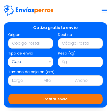
Cotiza gratis tu envío
Origen
Destino
Tipo de envío
Peso (kg)
Caja
Tamaño de caja en (cm)
Cotizar envío