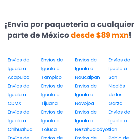
¡Envía por paquetería a cualquier
parte de México
desde $89 mxn
!
Envíos de
Envíos de
Envíos de
Envíos de
Iguala a
Iguala a
Iguala a
Iguala a
Acapulco
Tampico
Naucalpan
San
Envíos de
Envíos de
Envíos de
Nicolás
Iguala a
Iguala a
Iguala a
de los
CDMX
Tijuana
Navojoa
Garza
Envíos de
Envíos de
Envíos de
Envíos de
Iguala a
Iguala a
Iguala a
Iguala a
Chihuahua
Toluca
Nezahualcóyotl
San
Envíos de
Envíos de
Envíos de
Pablo de