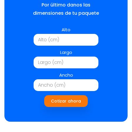
Por último danos las
dimensiones de tu paquete
Alto
Largo
Ancho
Cotizar ahora