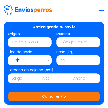
Cotiza gratis tu envío
Origen
Destino
Tipo de envío
Peso (kg)
Caja
Tamaño de caja en (cm)
Cotizar envío