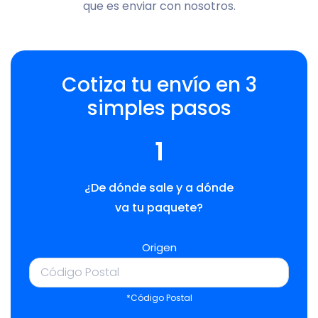
que es enviar con nosotros.
Cotiza tu envío en 3
simples pasos
1
¿De dónde sale y a dónde
va tu paquete?
Origen
*Código Postal